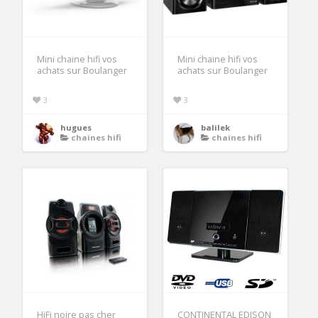
Mini chaine hifi vos
Mini chaine hifi vos
achats sur Boulanger
achats sur Boulanger
3
3
hugues
balilek
chaines hifi
chaines hifi
HiFi noire pas cher
CONTINENTAL EDISON