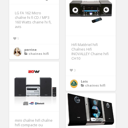
LG FA 162 Micro
chaîne hi fi CD / MP3
160 Watts chaine hi fi,
avis
1
Hifi Matériel hifi
Chaînes Hifi
perrine
chaines hifi
INOVALLEY Chaine hifi
CH10
3
Lois
chaines hifi
mini chaîne hifi chaîne
hifi compacte ou