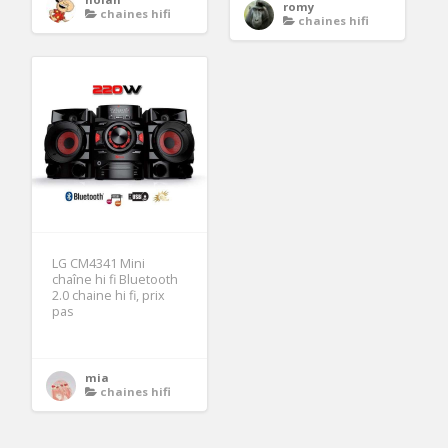
romy
chaines hifi
chaines hifi
LG CM4341 Mini
chaîne hi fi Bluetooth
2.0 chaine hi fi, prix
pas
mia
chaines hifi