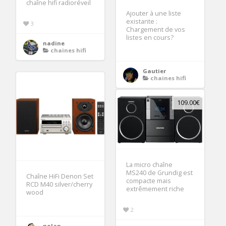
chaîne hifi radioréveil
Ajouter à une liste
existante :
3
Chargement de vos
listes en cours?
nadine
chaines hifi
Gautier
chaines hifi
109.00€
La micro chaîne
MS240 de Grundig est
Chaîne HiFi Denon Set
compacte mais
RCD M40 silver/cherry
extrêmement riche
wood
2
nolan