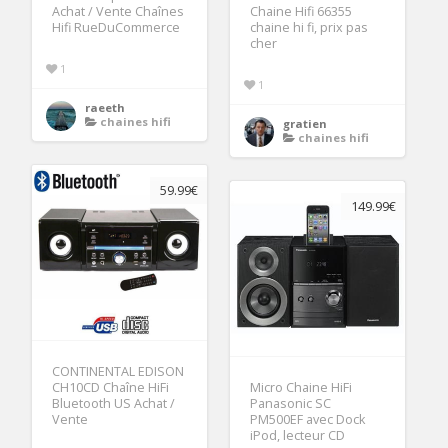
Achat / Vente Chaînes
Chaine Hifi 66355
Hifi RueDuCommerce
chaine hi fi, prix pas
cher
1
1
raeeth
chaines hifi
gratien
chaines hifi
59.99€
149.99€
CONTINENTAL EDISON
CH10CD Chaîne HiFi
Micro Chaine HiFi
Bluetooth US Achat /
Panasonic SC
Vente
PM500EF avec Dock
iPod, lecteur CD