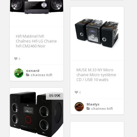
Hifi Matériel hifi
Chaînes Hifi LG Chaine
hifi CM2460 Noir
4
MUSE M 33 NY Micro
oxnard
chaine Micro système
chaines hifi
CD / USB 10 watts
4
99.99€
Maelys
chaines hifi