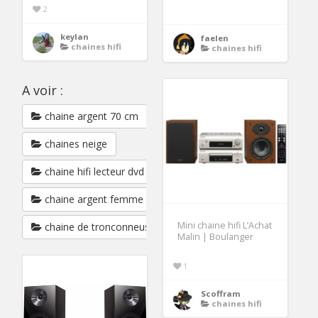
2
keylan
faelen
chaines hifi
chaines hifi
A voir :
chaine argent 70 cm
chaines neige
chaine hifi lecteur dvd
chaine argent femme 45 cm
Mini chaine hifi L’Achat
chaine de tronconneuse
Malin | Boulanger
1
Scoffram
chaines hifi