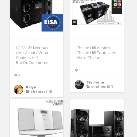
LG FA162 Noir pas
Chaine Hifi et Micro
cher Achat / Vente
Chaine Hifi Toutes les
Chaînes Hifi
Micro Chaines
RueDuCommerce
1
4
Stephane
chaines hifi
Kelya
chaines hifi