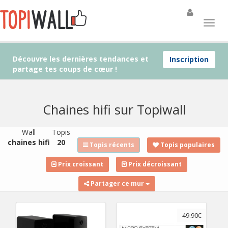
Découvre les dernières tendances et
Inscription
partage tes coups de cœur !
Chaines hifi sur Topiwall
Wall
Topis
chaines hifi
20
Topis récents
Topis populaires
Prix croissant
Prix décroissant
Partager ce mur
49.90€