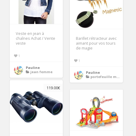
Veste en jean à
chaînes Achat / Vente
Barillet rétracteur avec
veste
aimant pour vos tours
de magie
1
1
Pauline
jean femme
Pauline
portefeuille magique
119.00€