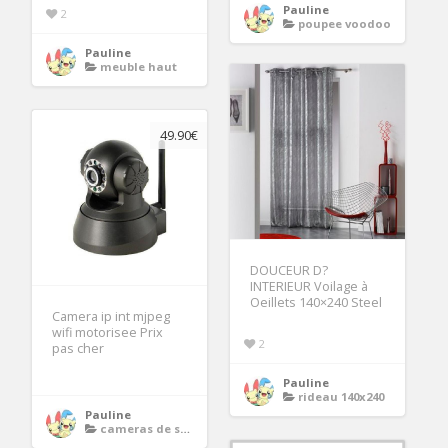
Pauline
2
poupee voodoo
Pauline
meuble haut
49.90€
DOUCEUR D?
INTERIEUR Voilage à
Oeillets 140×240 Steel
Camera ip int mjpeg
wifi motorisee Prix
2
pas cher
Pauline
rideau 140x240
Pauline
cameras de surveillance ip