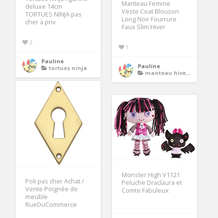
Manteau Femme
deluxe 14cm
Veste Coat Blouson
TORTUES NINJA pas
Long Noir Fourrure
cher à prix
Faux Slim Hiver
2
1
Pauline
Pauline
tortues ninja
manteau hiver femme
Monster High V1121
Poli pas cher Achat /
Peluche Draclaura et
Vente Poignée de
Comte Fabuleux
meuble
RueDuCommerce