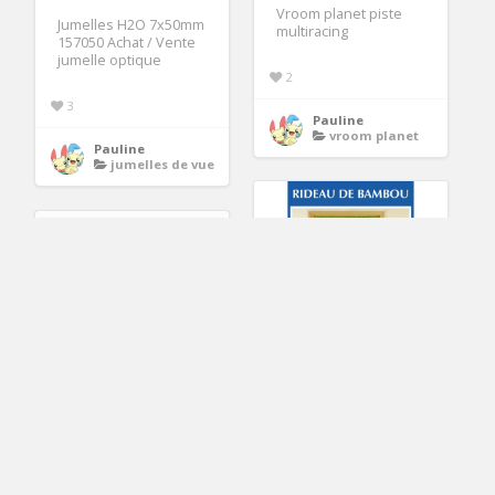
Vroom planet piste
Jumelles H2O 7x50mm
multiracing
157050 Achat / Vente
jumelle optique
2
3
Pauline
vroom planet
Pauline
jumelles de vue
42.39€
Wenko Rideau de
porte Bambou
NERF MEGA Elite
Perroquet Vert pas
Rotofury Achat / Vente
cher Achat
pistolet bille mousse