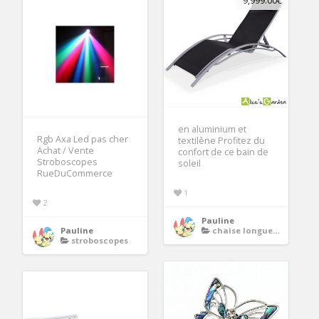
9,999.00€
en aluminium et
Rgb Axa Led pas cher
textilène Profitez du
Achat / Vente
confort de ce bain de
Stroboscopes
soleil
RueDuCommerce
1
2
Pauline
Pauline
chaise longue transat bain de soleil
stroboscopes