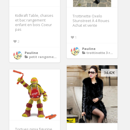
Kidkraft Table, chaises
Trottinette Oxelo
et bac rangement
Stunstreet À 4 Roues
enfant en bois Coeur
Achat et vente
pas
1
2
Pauline
Pauline
trottinette 3 roues
petit rangement enfant
34.42€
Tortues ninja figurine