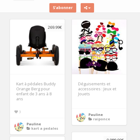
S’abonner
269.99€
Kart à pédales Buddy
Déguisements et
Orange Berg pour
accessoires : Jeux et
enfant de 3 ans à 8
Jouets
ans
3
Pauline
raiponce
Pauline
kart a pedales