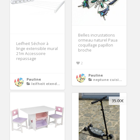
Belles incrustations
ormeau naturel Paua
Leifheit Séchoir à
coquillage papillon
linge extensible mural
broche
21m Accessoire
repassage
2
Pauline
Pauline
neptune cuisine
leifheit etendoir
35.00€