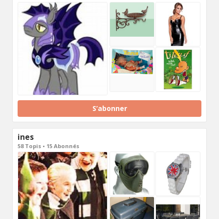
S’abonner
ines
58 Topis • 15 Abonnés