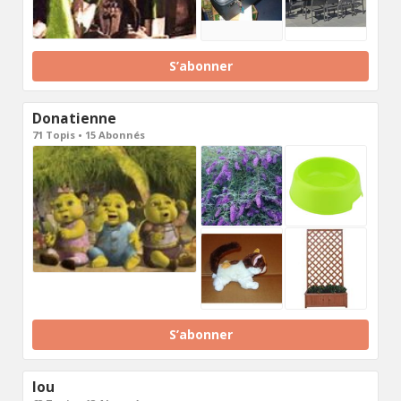
S’abonner
Donatienne
71 Topis • 15 Abonnés
S’abonner
lou