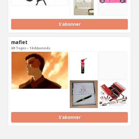
S’abonner
maflet
69 Topis • 14 Abonnés
S’abonner