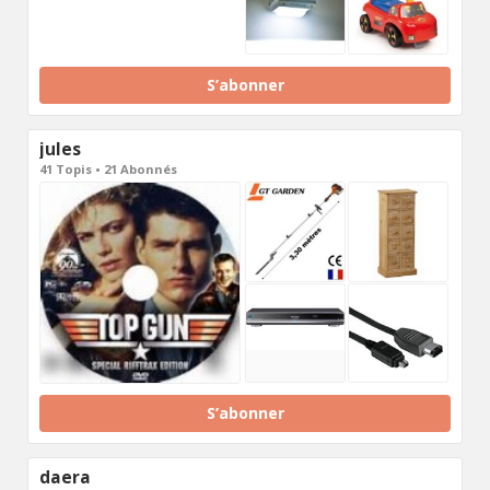
S’abonner
jules
41 Topis • 21 Abonnés
S’abonner
daera