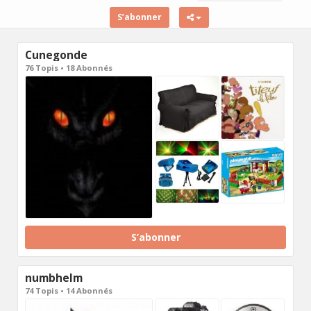
S’abonner
Cunegonde
76 Topis • 18 Abonnés
S’abonner
numbhelm
74 Topis • 14 Abonnés