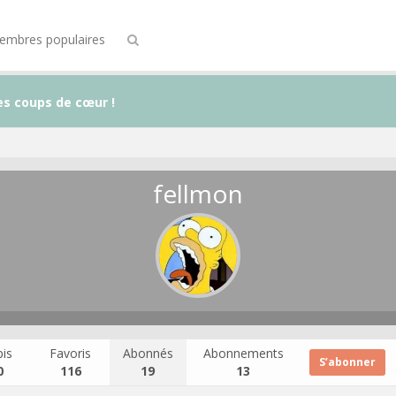
embres populaires
es coups de cœur !
fellmon
is
Favoris
Abonnés
Abonnements
S’abonner
0
116
19
13