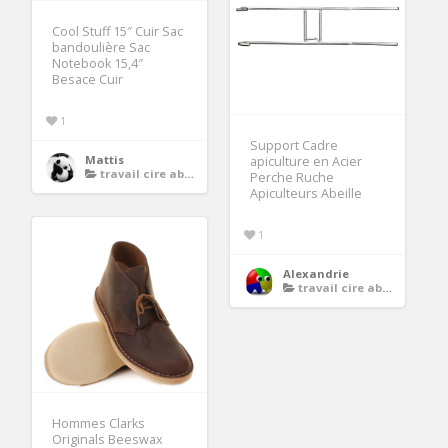
Cool Stuff 15″ Cuir Sac
bandoulière Sac
Notebook 15,4″
Besace Cuir
1
Support Cadre
Mattis
apiculture en Acier
travail cire abeille
Perche Ruche
Apiculteurs Abeille
1
Alexandrie
travail cire abeille
Hommes Clarks
Originals Beeswax