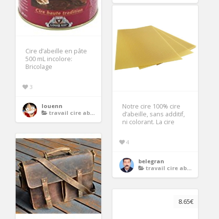
Cire d’abeille en pâte
500 mL incolore:
Bricolage
3
louenn
Notre cire 100% cire
travail cire abeille
d’abeille, sans additif,
ni colorant. La cire
4
belegran
travail cire abeille
8.65€