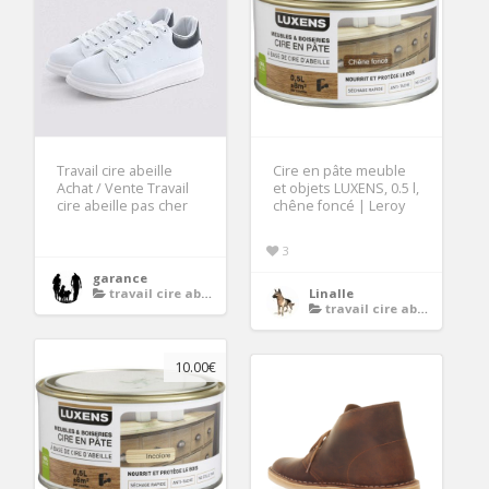
Travail cire abeille
Cire en pâte meuble
Achat / Vente Travail
et objets LUXENS, 0.5 l,
cire abeille pas cher
chêne foncé | Leroy
3
garance
travail cire abeille
Linalle
travail cire abeille
10.00€