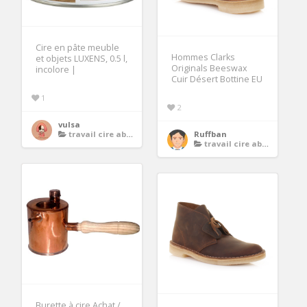
Cire en pâte meuble
Hommes Clarks
et objets LUXENS, 0.5 l,
Originals Beeswax
incolore |
Cuir Désert Bottine EU
1
2
vulsa
travail cire abeille
Ruffban
travail cire abeille
Burette à cire Achat /