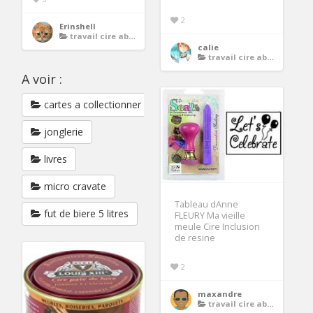
2
Erinshell
travail cire abeille
calie
travail cire abeille
A voir :
cartes a collectionner
jonglerie
livres
micro cravate
Tableau dAnne
fut de biere 5 litres
FLEURY Ma vieille
meule Cire Inclusion
de resine
2
maxandre
travail cire abeille