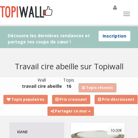
Découvre les dernières tendances et
Inscription
partage tes coups de cœur !
Travail cire abeille sur Topiwall
Wall
Topis
travail cire abeille
16
Topis récents
Topis populaires
Prix croissant
Prix décroissant
Partager ce mur
10.00€