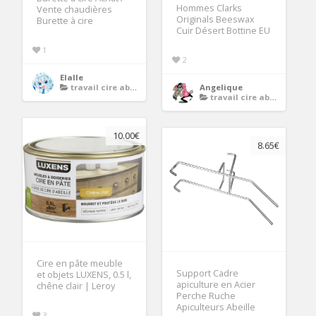
Hommes Clarks
Vente chaudières
Originals Beeswax
Burette à cire
Cuir Désert Bottine EU
1
2
Elalle
travail cire abeille
Angelique
travail cire abeille
10.00€
8.65€
Cire en pâte meuble
Support Cadre
et objets LUXENS, 0.5 l,
apiculture en Acier
chêne clair | Leroy
Perche Ruche
Apiculteurs Abeille
3