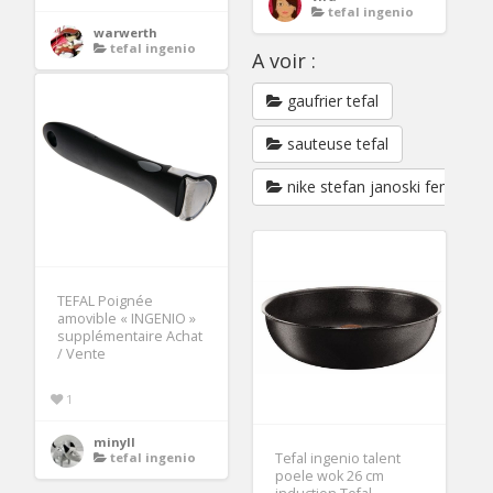
tefal ingenio
warwerth
tefal ingenio
A voir :
gaufrier tefal
sauteuse tefal
nike stefan janoski femme
TEFAL Poignée
amovible « INGENIO »
supplémentaire Achat
/ Vente
1
minyll
tefal ingenio
Tefal ingenio talent
poele wok 26 cm