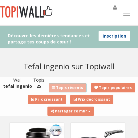
Découvre les dernières tendances et
Inscription
partage tes coups de cœur !
Tefal ingenio sur Topiwall
Wall
Topis
tefal ingenio
25
Topis récents
Topis populaires
Prix croissant
Prix décroissant
Partager ce mur
69.99€