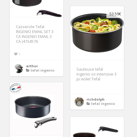
53.59€
Casserole Tefal
INGENIO EMAIL SET 3
CA INGENIO EMAIL 3
CA (4154576
1
arthur
Sauteuse tefal
tefal ingenio
ingenio so intensive 3
pi violet Tefal
richdolph
tefal ingenio