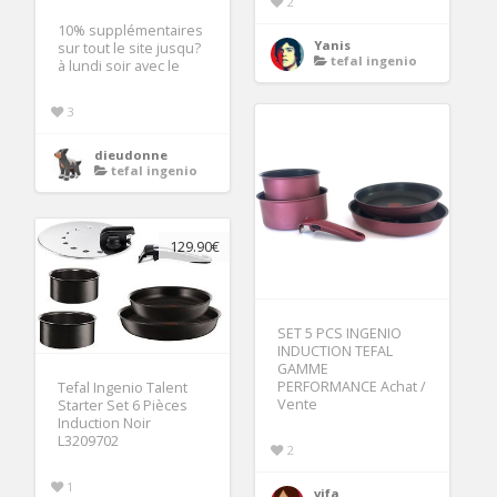
2
10% supplémentaires
Yanis
sur tout le site jusqu?
tefal ingenio
à lundi soir avec le
3
dieudonne
tefal ingenio
129.90€
SET 5 PCS INGENIO
INDUCTION TEFAL
GAMME
PERFORMANCE Achat /
Tefal Ingenio Talent
Vente
Starter Set 6 Pièces
Induction Noir
L3209702
2
1
vifa