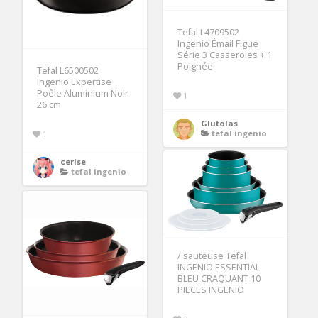
Tefal L4709502
Ingenio Émail Figue
Série 3 Casseroles + 1
Poignée
Tefal L6500502
Ingenio Expertise
Poêle Aluminium Noir
1
26 cm
Glutolas
tefal ingenio
1
cerise
tefal ingenio
/ sauteuse Tefal
INGENIO ESSENTIAL
BLEU CRAQUANT 10
PIECES INGENIO