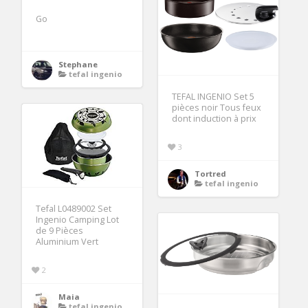
Go
Stephane
tefal ingenio
TEFAL INGENIO Set 5
pièces noir Tous feux
dont induction à prix
3
Tortred
tefal ingenio
Tefal L0489002 Set
Ingenio Camping Lot
de 9 Pièces
Aluminium Vert
2
Maia
tefal ingenio