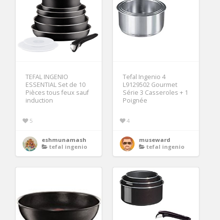
TEFAL INGENIO
Tefal Ingenio 4
ESSENTIAL Set de 10
L9129502 Gourmet
Pièces tous feux sauf
Série 3 Casseroles + 1
induction
Poignée
5
4
eshmunamash
museward
tefal ingenio
tefal ingenio