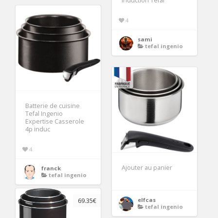
induction Tefal
4
sami
tefal ingenio
Batterie de cuisine
Tefal Ingenio
Expertise Casserole
4p induc
4
Ajouter au panier
franck
tefal ingenio
elfcas
69.35€
tefal ingenio