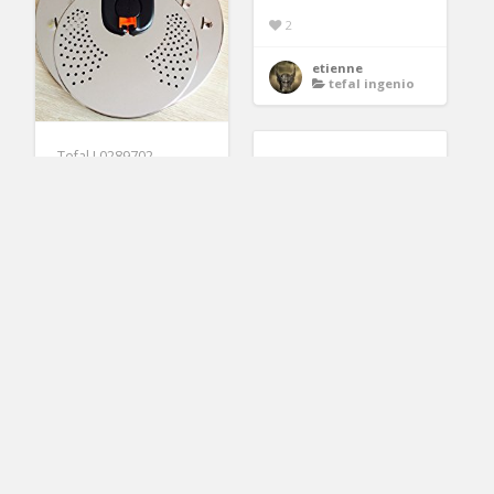
2
etienne
tefal ingenio
Tefal L0289702
Ingenio Sets de
Poêles et Casseroles
Gris Anthracite
4
melina
tefal ingenio
TEFAL Ingenio Talent
Sauteuse 26 cm
19.00€
Induction Achat /
Vente poêle
2