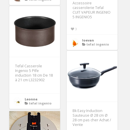
Accessoire
casserolerie Tefal
CUIT VAPEUR INGENIO
5 INGENIO5
3
loevan
tefal ingenio
Tefal Casserole
Ingenio 5 Ptfe
induction 18 cm De 18
à 21 cm L3232902
Leonne
tefal ingenio
Bk Easy Induction
Sauteuse Ø 28 cm Ø
28 cm pas cher Achat /
Vente