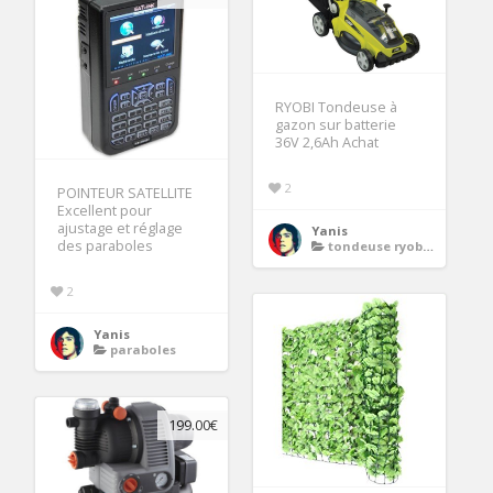
RYOBI Tondeuse à
gazon sur batterie
36V 2,6Ah Achat
2
POINTEUR SATELLITE
Excellent pour
ajustage et réglage
Yanis
des paraboles
tondeuse ryobi sans fil
2
Yanis
paraboles
199.00€