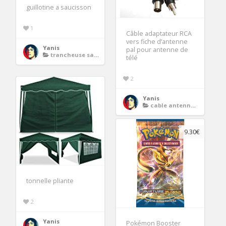
guillotine a saucisson
1
Câble adaptateur RCA
vers fiche d’antenne
Yanis
pal pour antenne de
trancheuse saucisson
télé
2
Yanis
cable antenne tv
9.30€
tonnelle pliante
2
Yanis
Pokémon Booster