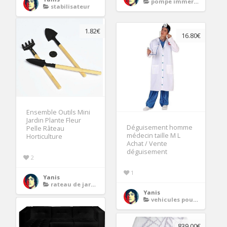
pompe immergee automatique
stabilisateur
1.82€
16.80€
Ensemble Outils Mini
Jardin Plante Fleur
Déguisement homme
Pelle Râteau
médecin taille M L
Horticulture
Achat / Vente
déguisement
2
1
Yanis
rateau de jardin
Yanis
vehicules pour enfants
839.00€