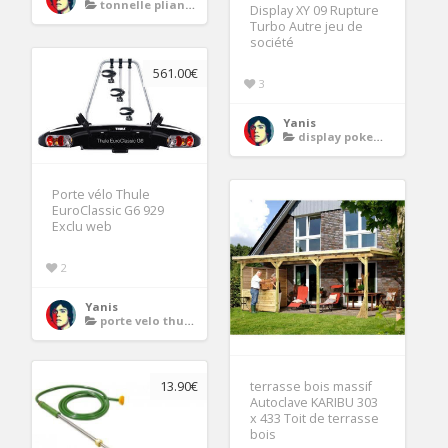
tonnelle pliante
Display XY 09 Rupture
Turbo Autre jeu de
société
561.00€
3
Yanis
display pokemon xy
Porte vélo Thule
EuroClassic G6 929
Exclu web
2
Yanis
porte velo thule g6 929
terrasse bois massif
13.90€
Autoclave KARIBU 303
x 433 Toit de terrasse
bois