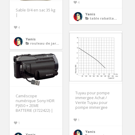
4
Sable 0/4 en sac 35 kg
Yanis
|
table rabattable murale
4
Yanis
rouleau de jardin
Tuyau pour pompe
Caméscope
immergee Achat /
numérique Sony HDR
Vente Tuyau pour
PJ650 + 2EME
pompe immergee
BATTERIE (3722422) |
1
1
Yanis
Yanis