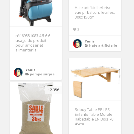
Haie artificielle/brise
vue pr balcon, feuilles,
300x150cm
3
réf 69551083 4 5 6 6
usage du produit
Yanis
pour arroser et
haie artificielle
alimenter la
Yanis
pompe surpresseur
12.35€
Sobuy Table PR LES
Enfants Table Murale
Rabattable EN Bois 70
45cm