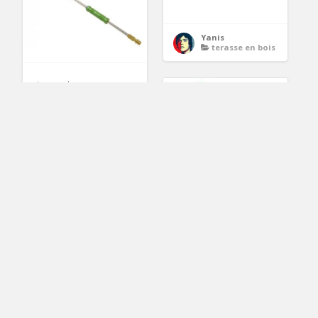
Yanis
terasse en bois
Lance de
pulvérisation avec
110.86€
pompe à main Lance
de pulvérisation
2
Yanis
lance de pulverisation avec pompe a main
720100 Porteur
Bubble Go Cherry
Avec ce porteur