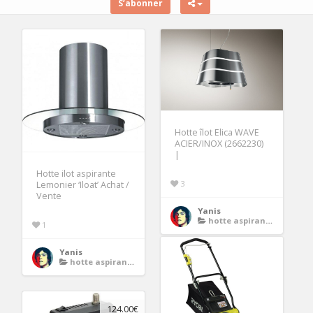
S’abonner
Hotte îlot Elica WAVE
ACIER/INOX (2662230)
|
Hotte ilot aspirante
3
Lemonier ‘Iloat’ Achat /
Vente
Yanis
hotte aspirante ilot
1
Yanis
hotte aspirante ilot
124.00€