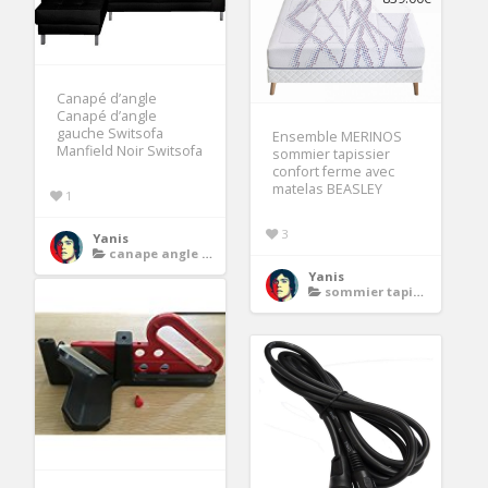
Canapé d’angle
Canapé d’angle
gauche Switsofa
Ensemble MERINOS
Manfield Noir Switsofa
sommier tapissier
confort ferme avec
matelas BEASLEY
1
3
Yanis
canape angle convertible microfibre
Yanis
sommier tapissier