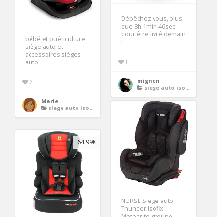
Dépêchez vous, plus
que 8h 1min 46sec
pour être livré demain
bébé et puériculture
!
siège auto et
accessoires sièges
1
auto
mignon
2
siege auto isofix groupe 1 2 3
Marie
siege auto isofix groupe 1 2 3
64.99€
NURSE Siege auto
Thunder Isofix
Meteorite groupe