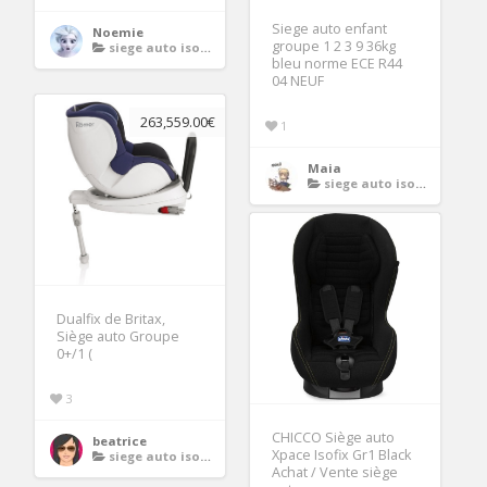
Siege auto enfant
Noemie
groupe 1 2 3 9 36kg
siege auto isofix groupe 1 2 3
bleu norme ECE R44
04 NEUF
263,559.00€
1
Maia
siege auto isofix groupe 1 2 3
Dualfix de Britax,
Siège auto Groupe
0+/1 (
3
CHICCO Siège auto
beatrice
Xpace Isofix Gr1 Black
siege auto isofix groupe 1 2 3
Achat / Vente siège