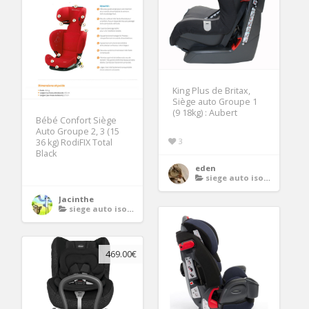
King Plus de Britax,
Siège auto Groupe 1
(9 18kg) : Aubert
Bébé Confort Siège
Auto Groupe 2, 3 (15
3
36 kg) RodiFIX Total
Black
eden
siege auto isofix groupe 1 2 3
Jacinthe
siege auto isofix groupe 1 2 3
469.00€