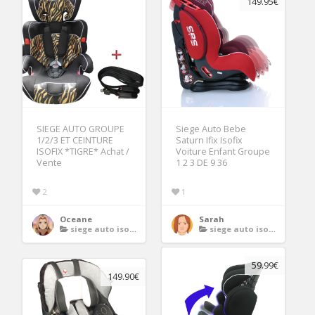
149.95€
SIEGE AUTO GROUPE
Siege Auto Bebe
1/2/3 ET CEINTURE
Saturn Ifix Isofix
ISOFIX *TIGRE* Achat /
Voiture Enfant Groupe
Vente
1 2 3 DE 9 36
2
1
Oceane
Sarah
siege auto isofix groupe 1 2 3
siege auto isofix groupe 1 2 3
59.99€
149.90€