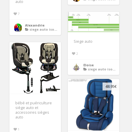
auto
7
Alexandrie
siege auto isofix groupe 1 2 3
Siege auto
2
Eloise
siege auto isofix groupe 1 2 3
48.95€
bébé et puériculture
siège auto et
accessoires sièges
auto
1