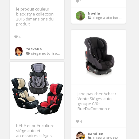
1
le produit couleur
Noella
black style collection
siege auto isofix groupe 1 2 3
2015 dimensions du
produit
4
taevalia
siege auto isofix groupe 1 2 3
Jane pas cher Achat /
Vente Sièges auto
groupe 0/0+
RueDuCommerce
4
bébé et puériculture
siège auto et
candice
accessoires sièges
siege auto isofix groupe 1 2 3