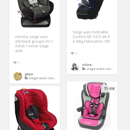
Siège auto inclinable
renolux siege auto
Confort GR 1/2/3 de 9
360 black groupe 0+/1
à 36kg Fabrication 100
Achat / Vente siège
auto
3
3
olivie
siege auto isofix groupe 1 2 3
gaya
siege auto isofix groupe 1 2 3
79.90€