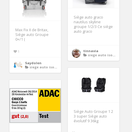
Siège auto graco
nautilus skyline
groupe 1/2/3 Ce siège
Max Fix II de Britax,
auto graco
Siège auto Groupe
0+/1 (
tinnavia
1
siege auto isofix groupe 1 2 3
Saydolen
siege auto isofix groupe 1 2 3
Siège Auto Groupe 1 2
3 super Siège auto
évolutif 9 36kg