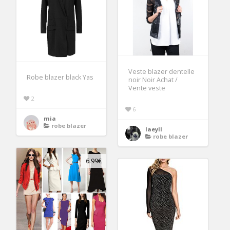
Veste blazer dentelle
Robe blazer black Yas
noir Noir Achat /
Vente veste
2
6
mia
robe blazer
laeyll
robe blazer
6.99€