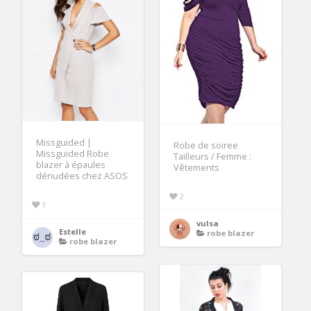
Missguided |
Robe de soiree
Missguided Robe
Tailleurs / Femme :
blazer à épaules
Vêtements
dénudées chez ASOS
2
1
vulsa
Estelle
robe blazer
robe blazer