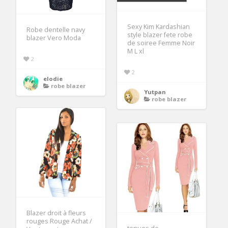
Sexy Kim Kardashian
Robe dentelle navy
style blazer fete robe
blazer Vero Moda
de soiree Femme Noir
M L xl
2
2
elodie
robe blazer
Yutpan
robe blazer
Blazer droit à fleurs
rouges Rouge Achat /