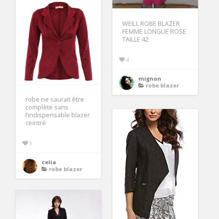
WEILL ROBE BLAZER
FEMME LONGUE ROSE
TAILLE 42
4
mignon
robe blazer
robe ne saurait être
complète sans
l’indispensable blazer
ceintré
1
celia
robe blazer