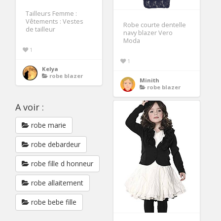
Tailleurs Femme :
Vêtements : Vestes
Robe courte dentelle
de tailleur
navy blazer Vero
Moda
1
1
Kelya
robe blazer
Minith
robe blazer
A voir :
robe marie
robe debardeur
robe fille d honneur
robe allaitement
robe bebe fille