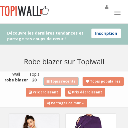
Découvre les dernières tendances et
Inscription
partage tes coups de cœur !
Robe blazer sur Topiwall
Wall
Topis
robe blazer
20
Topis récents
Topis populaires
Prix croissant
Prix décroissant
Partager ce mur