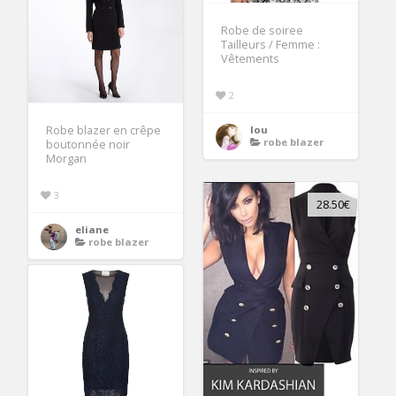
Robe de soiree
Tailleurs / Femme :
Vêtements
2
lou
Robe blazer en crêpe
robe blazer
boutonnée noir
Morgan
3
28.50€
eliane
robe blazer