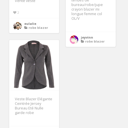
tenues de
Vente veste
bureau/robe/jupe
crayon blazer mi
2
longue femme col
OL/V
eulalie
robe blazer
jeyvinn
robe blazer
Veste Blazer Elégante
Ceintrée Jersey
Bureau Eté Nulle
garde robe