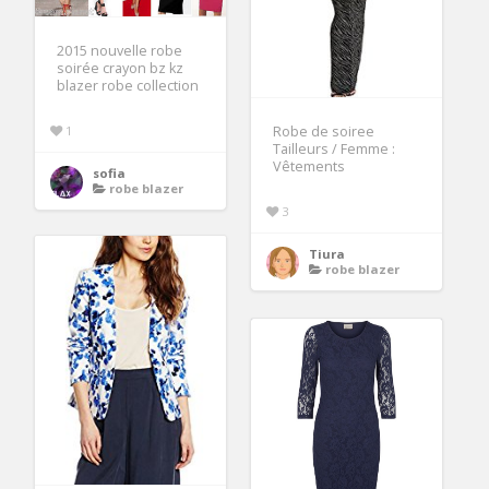
2015 nouvelle robe
soirée crayon bz kz
blazer robe collection
Robe de soiree
1
Tailleurs / Femme :
Vêtements
sofia
robe blazer
3
Tiura
robe blazer