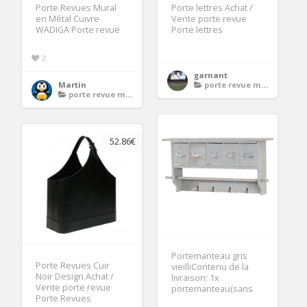
Porte Revues Mural
Porte lettres Achat /
en Métal Cuivre
Vente porte revue
WADIGA Porte revue
Porte lettres
2
garnant
Martin
porte revue mural
porte revue mural
52.86€
Portemanteau gris
Porte Revues Cuir
vieilliContenu de la
Noir Design Achat /
livraison: 1x
Vente porte revue
portemanteau(sans
Porte Revues