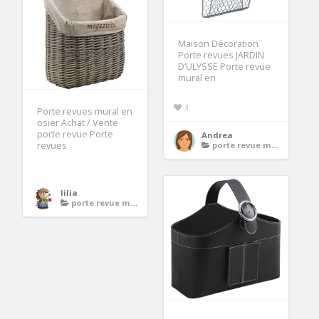
Maison Décoration
Porte revues JARDIN
D’ULYSSE Porte revue
mural en
3
Porte revues mural en
osier Achat / Vente
porte revue Porte
Andrea
revues
porte revue mural
lilia
porte revue mural