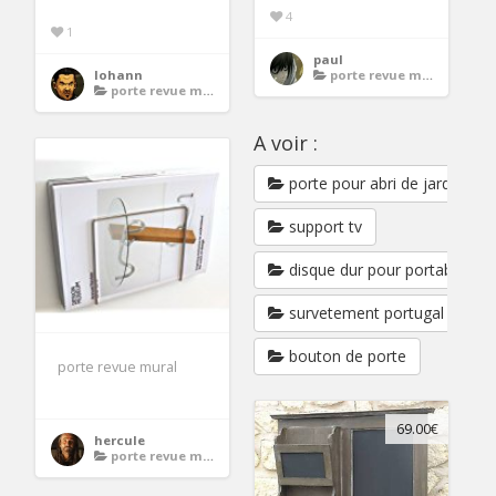
4
1
paul
lohann
porte revue mural
porte revue mural
A voir :
porte pour abri de jardin en 
support tv
disque dur pour portable asu
survetement portugal
bouton de porte
porte revue mural
69.00€
hercule
porte revue mural