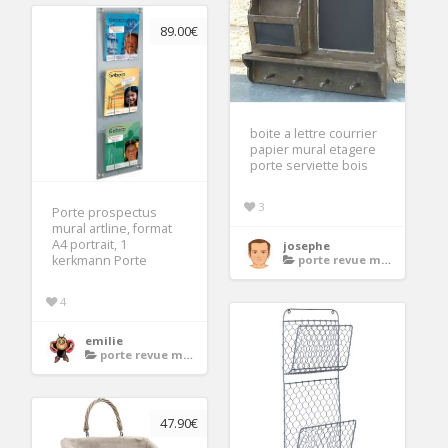
89.00€
boite a lettre courrier
papier mural etagere
porte serviette bois
3
Porte prospectus
mural artline, format
A4 portrait, 1
josephe
kerkmann Porte
porte revue mural
4
emilie
porte revue mural
47.90€