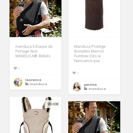
manduca Echarpe de
Manduca Protège
Portage Noir:
Bretelles Marron
MANDUCA®: Bébés
Fumbee Dès la
Naissance pas
2
1
laurence
manduca
perrine
manduca
99.00€