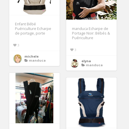
Enfant Bébé
Puériculture Echarpe
manduca Echarpe de
de portage, porte
Portage Noir: Bébés &
Puériculture
3
3
michele
manduca
elyna
manduca