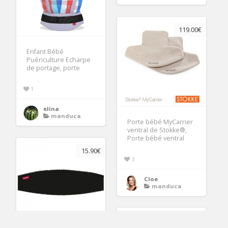
119.00€
Enfant Bébé
Puériculture Echarpe
de portage, porte
1
elina
manduca
Porte bébé MyCarrier
ventral de Stokke®,
Porte bébé ventral
15.90€
3
Cloe
manduca