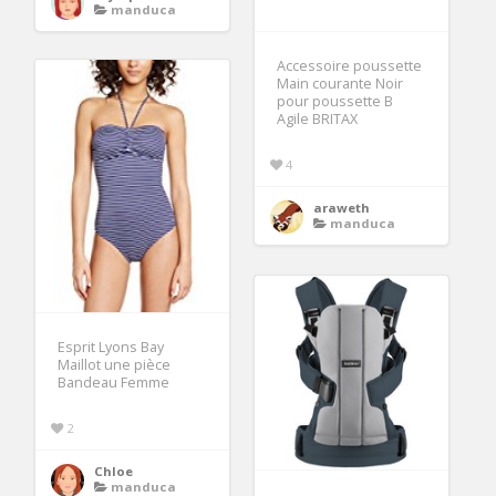
manduca
Accessoire poussette
Main courante Noir
pour poussette B
Agile BRITAX
4
araweth
manduca
Esprit Lyons Bay
Maillot une pièce
Bandeau Femme
2
Chloe
manduca