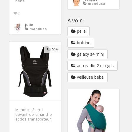
bébé
manduca
2
A voir :
julie
manduca
pelle
bottine
82.95€
galaxy s4 mini
autoradio 2 din gps
veilleuse bebe
Manduca 3 en 1
devant, de la hanche
et dos Transporteur