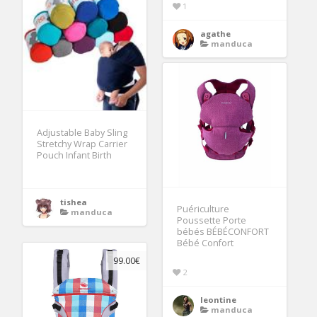
1
agathe
manduca
Adjustable Baby Sling
Stretchy Wrap Carrier
Pouch Infant Birth
tishea
Puériculture
manduca
Poussette Porte
bébés BÉBÉCONFORT
Bébé Confort
99.00€
2
leontine
manduca