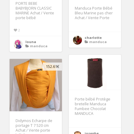
PORTE BEBE
BABYBJORN CLASSIC
Manduca Porte Bébé
MARINE Achat / Vente
Bleu Marine pas cher
porte bébé
Achat / Vente Porte
2
charlotte
louna
manduca
manduca
152.61€
Porte bébé Protège
bretelle Manduca
Fumbee Chocolat
MANDUCA
Didymos Echarpe de
portage T 7 520 cm
Achat / Vente porte
josephe