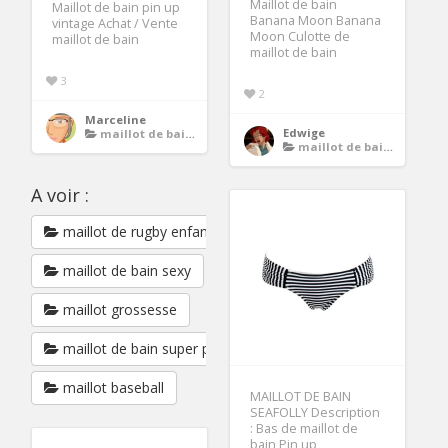
Maillot de bain
Maillot de bain pin up
Banana Moon Banana
vintage Achat / Vente
Moon Culotte de
maillot de bain
maillot de bain
3
2
Marceline
Edwige
maillot de bain pin up
maillot de bain pin up
A voir :
maillot de rugby enfant
maillot de bain sexy
maillot grossesse
maillot de bain super push up
maillot baseball
MAILLOT DE BAIN
SEAFOLLY Description
: Bas de maillot de
bain Pin up