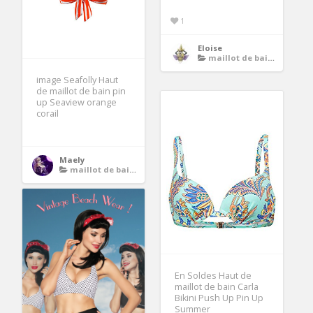
1
Eloise
maillot de bain pin up
image Seafolly Haut
de maillot de bain pin
up Seaview orange
corail
Maely
maillot de bain pin up
En Soldes Haut de
maillot de bain Carla
Bikini Push Up Pin Up
Summer