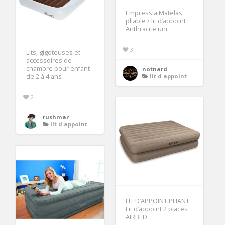
Empressia Matelas
pliable / lit d’appoint
Anthracite uni
3
Lits, gigoteuses et
accessoires de
chambre pour enfant
notnard
lit d appoint
de 2 à 4 ans
2
rushmar
lit d appoint
LIT D’APPOINT PLIANT
Lit d’appoint 2 places
AIRBED