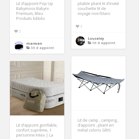
Lit d’appoint Pop Up
pliable pliant lit d’invité
Babymoov Babyni
couchette lit de
Premium, Bleu
voyage noir/blanc
Produits bébés
3
2
Louseley
lit d appoint
marwan
lit d appoint
Lit de camp , camping ,
Lit d’appoint gonflable,
d’appoint , pliant en
confort suprême, 1
métal coloris GRIS
personne Intex | La