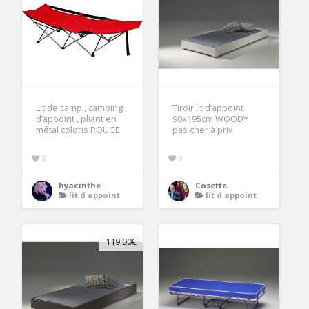
Lit de camp , camping ,
Tiroir lit d’appoint
d’appoint , pliant en
90x195cm WOODY
métal coloris ROUGE
pas cher à prix
2
2
hyacinthe
Cosette
lit d appoint
lit d appoint
119.00€