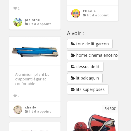
2
Charlie
lit d appoint
Jacinthe
lit d appoint
A voir :
tour de lit garcon
home cinema enceintes satel
dessus de lit
Aluminium pliant Lit
lit baldaquin
d’appoint léger et
confortable
lits superposes
2
charly
34.50€
lit d appoint