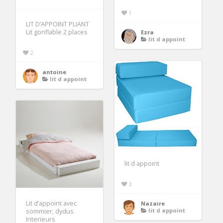
1
LIT D’APPOINT PLIANT
Lit gonflable 2 places
Ezra
lit d appoint
2
antoine
lit d appoint
lit d appoint
3
Lit d’appoint avec
Nazaire
lit d appoint
sommier, dydus
Interieurs