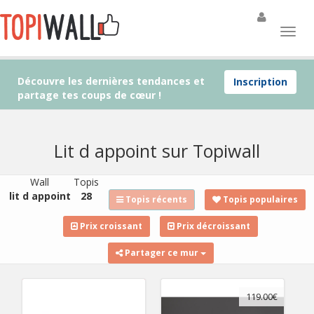
Découvre les dernières tendances et
Inscription
partage tes coups de cœur !
Lit d appoint sur Topiwall
Wall
Topis
lit d appoint
28
Topis récents
Topis populaires
Prix croissant
Prix décroissant
Partager ce mur
119.00€