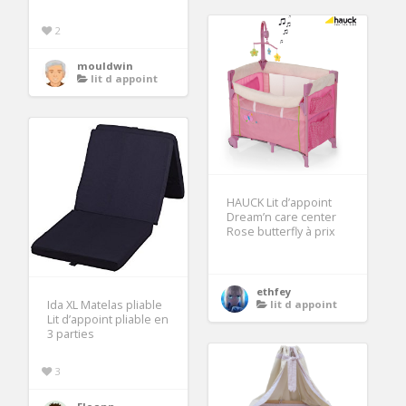
2
mouldwin
lit d appoint
HAUCK Lit d’appoint
Dream’n care center
Rose butterfly à prix
ethfey
Ida XL Matelas pliable
lit d appoint
Lit d’appoint pliable en
3 parties
3