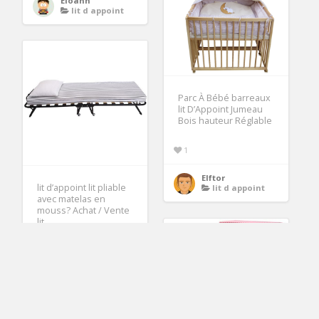
Eloann
lit d appoint
Parc À Bébé barreaux
lit D’Appoint Jumeau
Bois hauteur Réglable
1
Elftor
lit d’appoint lit pliable
lit d appoint
avec matelas en
mouss? Achat / Vente
lit
1
raera
lit d appoint