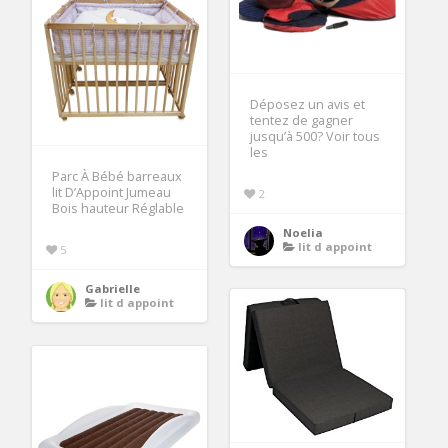
Déposez un avis et
tentez de gagner
jusqu’à 500? Voir tous
les
Parc À Bébé barreaux
lit D’Appoint Jumeau
2
Bois hauteur Réglable
Noelia
lit d appoint
5
Gabrielle
lit d appoint