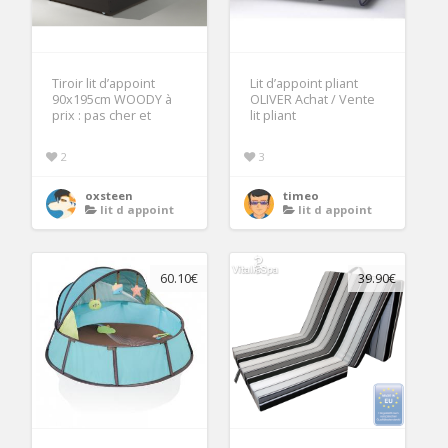
Tiroir lit d’appoint
Lit d’appoint pliant
90x195cm WOODY à
OLIVER Achat / Vente
prix : pas cher et
lit pliant
2
3
oxsteen
timeo
lit d appoint
lit d appoint
60.10€
39.90€