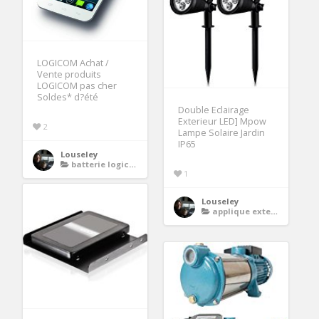
LOGICOM Achat /
Vente produits
LOGICOM pas cher
Soldes* d?été
Double Eclairage
Exterieur LED] Mpow
2
Lampe Solaire Jardin
IP65
Louseley
batterie logicom e500
1
Louseley
applique exterieure solaire