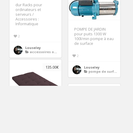
dur Racks pour
ordinateurs et
serveurs /
Accessoires :
Informatique
POMPE DE JARDIN
pour puits 1300 W
2
100l/min pompe à eau
de surface
Louseley
accessoires ordinateurs
2
135.00€
Louseley
pompe de surface
111.57€
Matelas FUTON
chocolat 160×200 cm à
prix : pas cher et