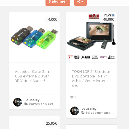
S’abonner
4.00€
49.99€
Adapteur Carte Son
TOKAI LDP 248 Lecteur
USB externe 2.0 ver
DVD portable TNT 7″
3D Virtuel Audio 5
Achat / Vente lecteur
dvd
1
Louseley
cartes son externes
Louseley
telecommande deportee
25.95€