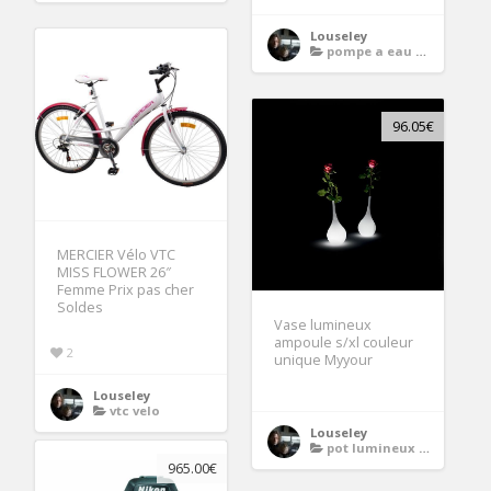
Louseley
pompe a eau sur batterie
96.05€
MERCIER Vélo VTC
MISS FLOWER 26″
Femme Prix pas cher
Soldes
Vase lumineux
ampoule s/xl couleur
2
unique Myyour
Louseley
vtc velo
Louseley
pot lumineux a led
965.00€