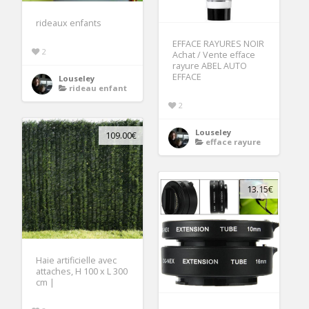
rideaux enfants
EFFACE RAYURES NOIR
2
Achat / Vente efface
rayure ABEL AUTO
EFFACE
Louseley
rideau enfant
2
Louseley
109.00€
efface rayure
13.15€
Haie artificielle avec
attaches, H 100 x L 300
cm |