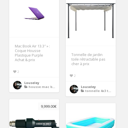
Mac Book Air 13.3″ » :
Coque Housse
Tonnelle de jardin
Plastique Purple
toile rétractable pas
Achat & prix
cher à prix
2
2
Louseley
housse mac book air 13
Louseley
tonnelle 4x3 toile retractable
9,999.00€