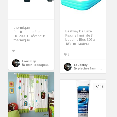
thermique
Bestway De Luxe
électronique Steinel
Piscine familiale 3
HG 2000 E Décapeur
boudins Bleu 305 x
thermique
183 cm Hauteur
3
2
Louseley
mini decapeur thermique
Louseley
piscine familiale
7.14€