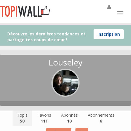
Découvre les dernières tendances et
Inscription
partage tes coups de cœur !
Louseley
Topis
Favoris
Abonnés
Abonnements
58
111
10
6