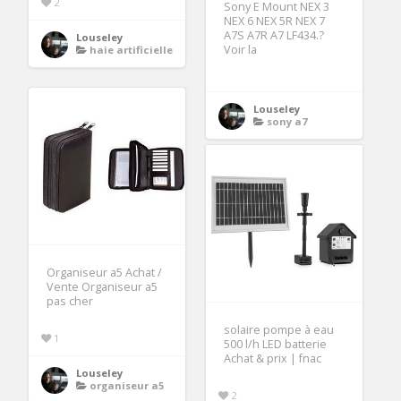
2
Sony E Mount NEX 3
NEX 6 NEX 5R NEX 7
A7S A7R A7 LF434.?
Louseley
Voir la
haie artificielle
Louseley
sony a7
Organiseur a5 Achat /
Vente Organiseur a5
pas cher
solaire pompe à eau
1
500 l/h LED batterie
Achat & prix | fnac
Louseley
organiseur a5
2