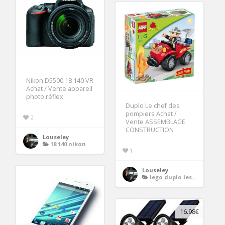
Nikon D5500 18 140 VR
Achat / Vente appareil
photo réflex
Duplo Le chef des
pompiers Achat /
2
Vente ASSEMBLAGE
CONSTRUCTION
Louseley
18 140 nikon
1
Louseley
lego duplo les pompiers
16.98€