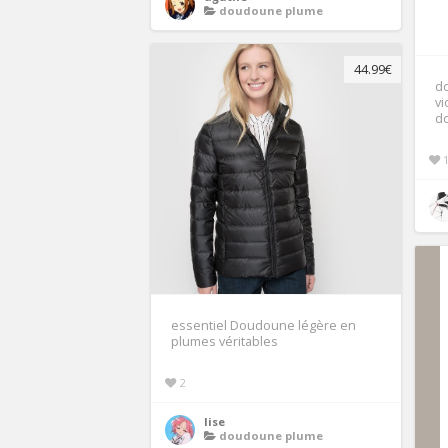
doudoune plume
44.99€
d
vi
d
essentiel Doudoune légère en
plumes véritables
2
lise
doudoune plume