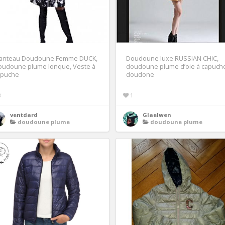
anteau Doudoune Femme DUCK,
Doudoune luxe RUSSIAN CHIC,
oudoune plume lonque, Veste à
doudoune plume d’oie à capuch
apuche
doudone
3
1
ventdard
Glaelwen
doudoune plume
doudoune plume