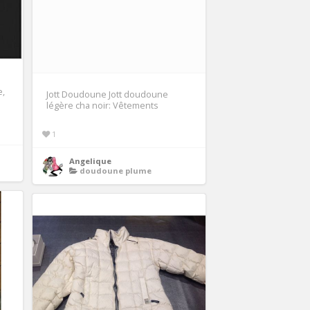
e,
Jott Doudoune Jott doudoune
légère cha noir: Vêtements
1
Angelique
doudoune plume