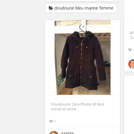
doudoune bleu marine femme
B
Su
Doudoune Zara Plume M Noir
Achat et vente
3
agathe