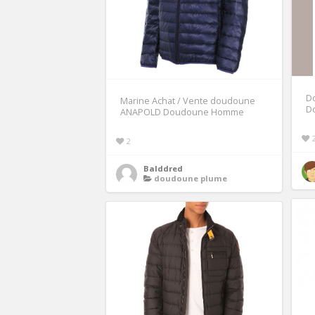
D
Marine Achat / Vente doudoune
D
ANAPOLD Doudoune Homme
2
Balddred
doudoune plume