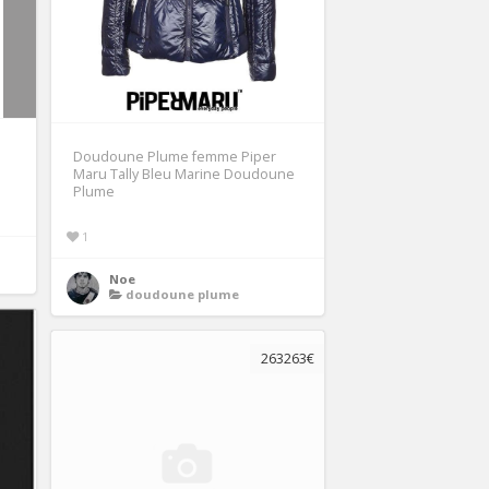
Doudoune Plume femme Piper
Maru Tally Bleu Marine Doudoune
Plume
1
Noe
doudoune plume
263263€