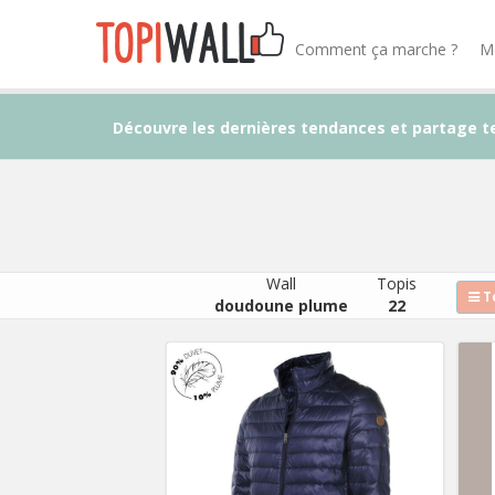
Comment ça marche ?
M
Découvre les dernières tendances et partage t
Wall
Topis
To
doudoune plume
22