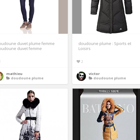
oudoune duvet plume femme
doudoune plume : Sports et
oudoune duvet femme
Loisirs
2
2
mathieu
victor
doudoune plume
doudoune plume