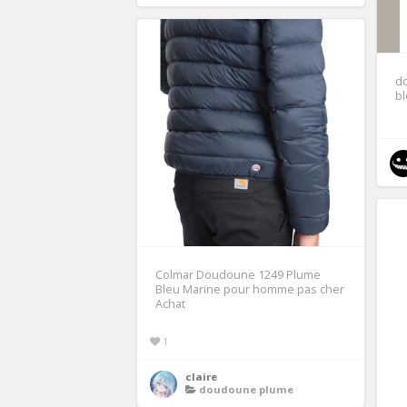
d
b
Colmar Doudoune 1249 Plume
Bleu Marine pour homme pas cher
Achat
1
claire
doudoune plume