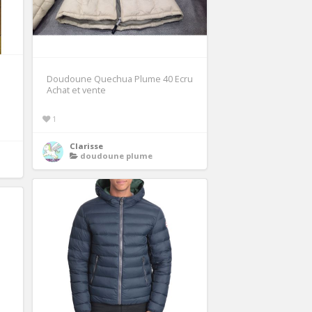
Doudoune Quechua Plume 40 Ecru
Achat et vente
1
Clarisse
doudoune plume