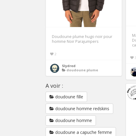
M
Doudoune plume hugo noir pour
D
homme Noir Parajumpers
c
2
Slydred
doudoune plume
A voir :
doudoune fille
doudoune homme redskins
doudoune homme
doudoune a capuche femme