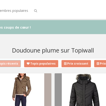
embres populaires
es coups de cœur !
Doudoune plume sur Topiwall
pis récents
Topis populaires
Prix croissant
Prix