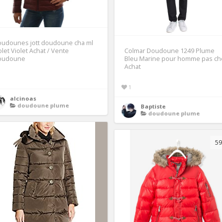
oudounes jott doudoune cha ml
olet Violet Achat / Vente
Colmar Doudoune 1249 Plume
oudoune
Bleu Marine pour homme pas ch
Achat
1
1
alcinoas
doudoune plume
Baptiste
doudoune plume
59