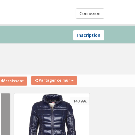
Connexion
Inscription
Partager ce mur
 décroissant
140.99€