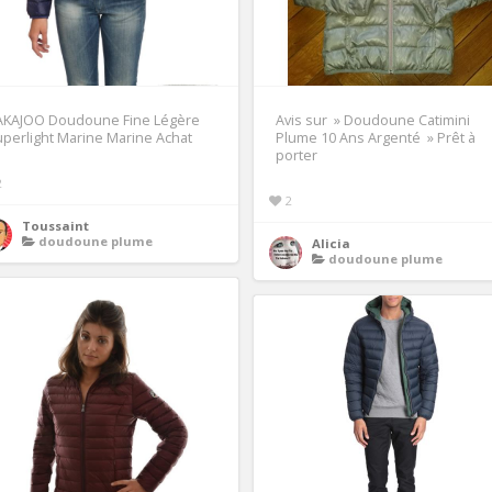
AKAJOO Doudoune Fine Légère
Avis sur » Doudoune Catimini
perlight Marine Marine Achat
Plume 10 Ans Argenté » Prêt à
porter
2
2
Toussaint
doudoune plume
Alicia
doudoune plume