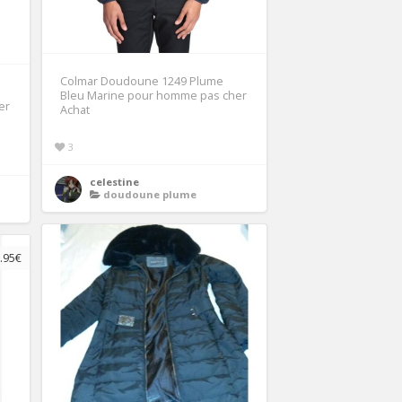
Colmar Doudoune 1249 Plume
Bleu Marine pour homme pas cher
er
Achat
3
celestine
doudoune plume
.95€