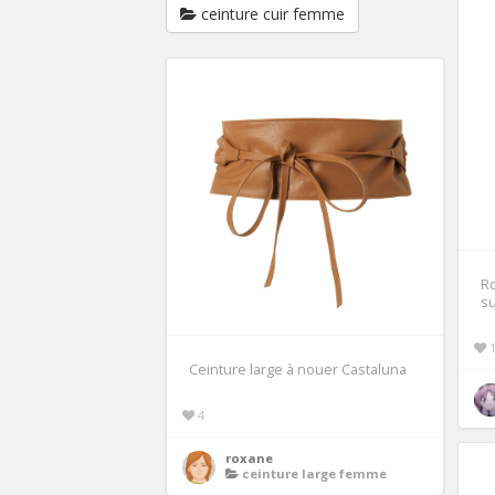
ceinture cuir femme
Ro
s
Ceinture large à nouer Castaluna
4
roxane
ceinture large femme