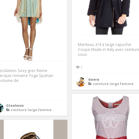
Manteau 3/4 à large capuche
Coupe Made in Italy avec ceintur
sous
2
esdames Sexy grec Reine
recque romaine Toga Spartan
daera
ostume de
ceinture large femme
1
Glaelwen
ceinture large femme