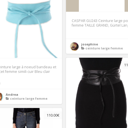
CASPAR GU243 Ceinture large po
femme TAILLE GRAND, Gürtel Län
josephine
ceinture large femme
11
inture large à noeud bandeau et
cet femme simili cuir Bleu clair
3
Andrea
ceinture large femme
110.00€