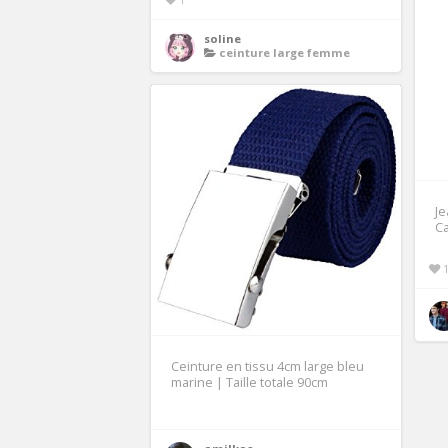
soline
ceinture large femme
Je
C
Ceinture en tissu 4cm large bleu
marine | Taille totale 90cm