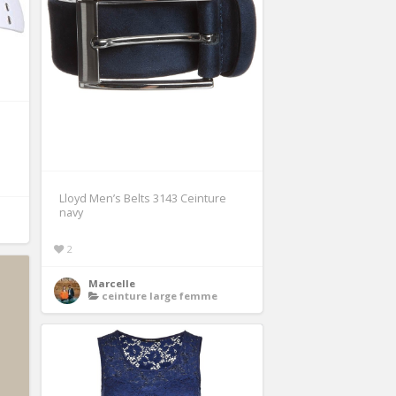
Lloyd Men’s Belts 3143 Ceinture
navy
2
Marcelle
ceinture large femme