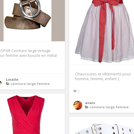
SPAR Ceinture large vintage
our femme avec boucle en métal
1
Chaussures et vêtements pour
homme, femme, enfant |
Linalle
ceinture large femme
2
anais
ceinture large femme