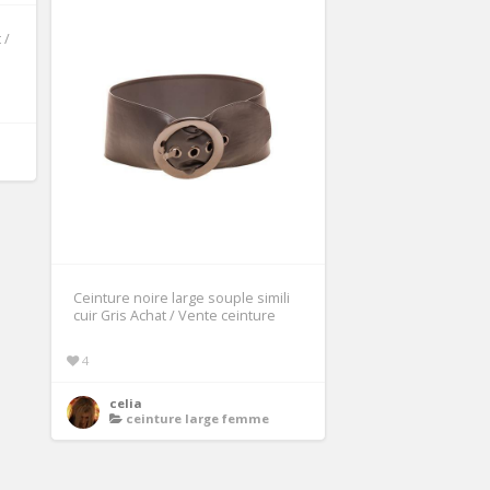
 /
Ceinture noire large souple simili
cuir Gris Achat / Vente ceinture
4
celia
ceinture large femme