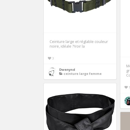
Ceinture large et réglable couleur
noire, idéale ?Voir la
3
M
Dwenynd
g
ceinture large femme
C