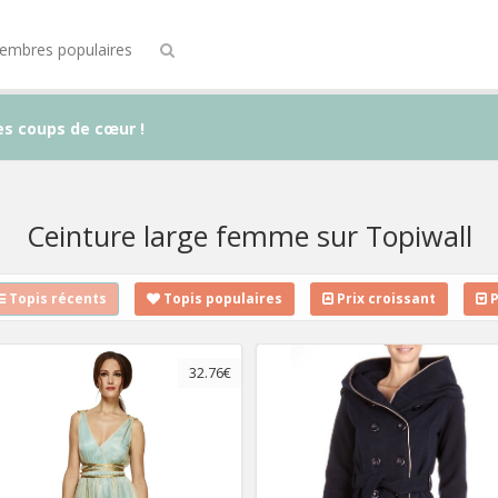
embres populaires
es coups de cœur !
Ceinture large femme sur Topiwall
Topis récents
Topis populaires
Prix croissant
P
32.76€