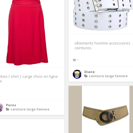
vêtements homme accessoires
ceintures
1
Diane
ceinture large femme
bes t shirt | Large choix en ligne
ur
1
Poros
ceinture large femme