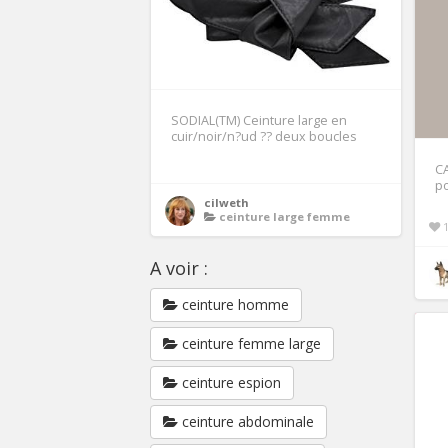
SODIAL(TM) Ceinture large en
cuir/noir/n?ud ?? deux boucles
CA
p
cilweth
ceinture large femme
A voir :
ceinture homme
ceinture femme large
ceinture espion
ceinture abdominale