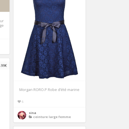
ur
ge
.99€
Morgan RORO.P Robe d’été marine
6
sina
ceinture large femme