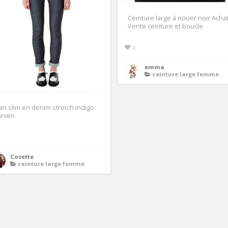
Ceinture large à nouer noir Achat
Vente ceinture et boucle
2
emma
ceinture large femme
an slim en denim stretch indigo
arven
1
Cosette
ceinture large femme