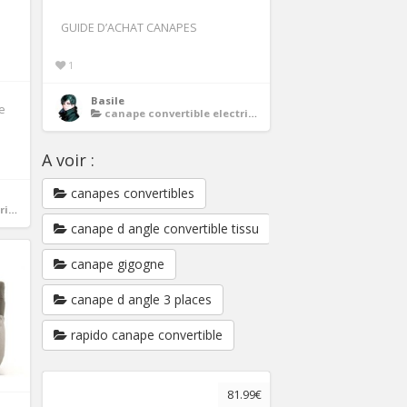
GUIDE D’ACHAT CANAPES
1
Basile
e
canape convertible electrique
A voir :
canapes convertibles
ue
canape d angle convertible tissu
canape gigogne
canape d angle 3 places
rapido canape convertible
81.99€