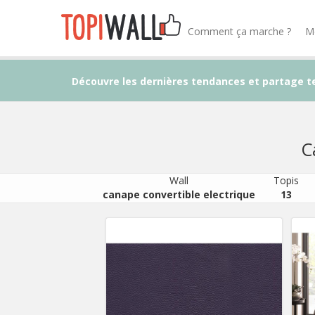
Comment ça marche ?
M
Découvre les dernières tendances et partage t
C
Wall
Topis
canape convertible electrique
13