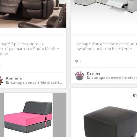
napé 2 places cuir relax
Canapé d’angle relax electrique 
ectrique marron « Suqi » Meuble
système audio + Achat / Vente
ouse
1
2
Desiree
canape convertible electriq
Romane
canape convertible electrique
81