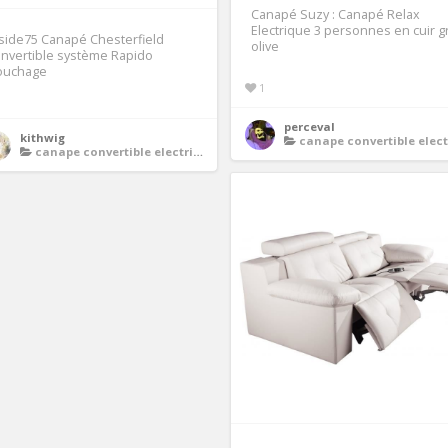
Canapé Suzy : Canapé Relax
Electrique 3 personnes en cuir g
side75 Canapé Chesterfield
olive
nvertible système Rapido
ouchage
1
perceval
kithwig
canape convertible electriq
canape convertible electrique