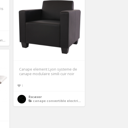
ris
ue
Canape element Lyon systeme de
canape modulaire simili cuir noir
1
Escasor
canape convertible electrique