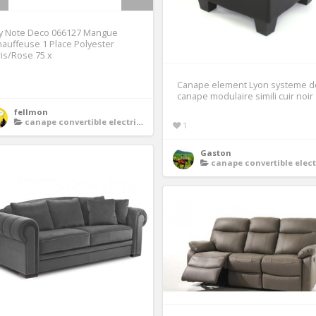
y Note Deco 066127 Mangue
auffeuse 1 Place Polyester
is/Rose 75 x
1
Canape element Lyon systeme d
canape modulaire simili cuir noir
fellmon
canape convertible electrique
1
Gaston
canape convertible electriq