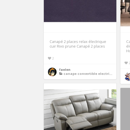
Canapé 2 places relax électrique
Ca
cuir Rivo prune Canapé 2 places
él
H
2
faelen
canape convertible electrique