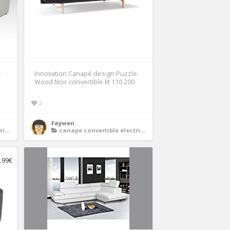
+
Innovation Canapé design Puzzle
Wood Noir convertible lit 110 200
2
Faywen
ue
canape convertible electrique
.99€