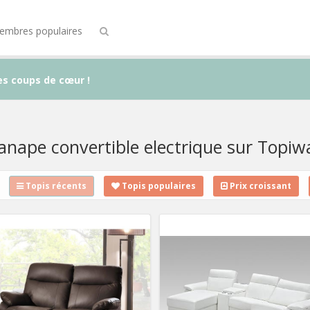
embres populaires
es coups de cœur !
anape convertible electrique sur Topiwa
Topis récents
Topis populaires
Prix croissant