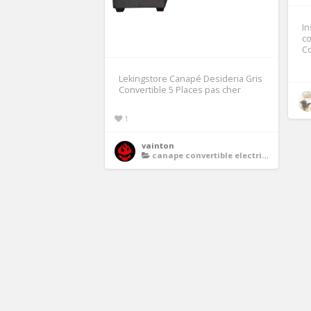
In
co
C
Lekingstore Canapé Desideria Gris
Convertible 5 Places pas cher
1
vainton
canape convertible electrique