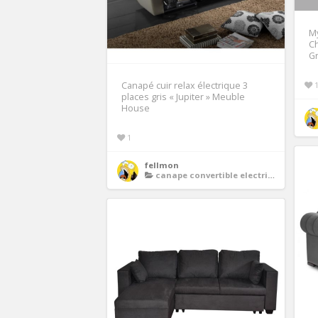
M
Ch
Gr
Canapé cuir relax électrique 3
places gris « Jupiter » Meuble
House
1
fellmon
canape convertible electrique