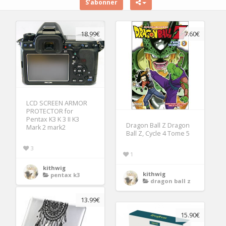
S’abonner
18.99€
7.60€
LCD SCREEN ARMOR
PROTECTOR for
Pentax K3 K 3 II K3
Dragon Ball Z Dragon
Mark 2 mark2
Ball Z, Cycle 4 Tome 5
3
1
kithwig
kithwig
pentax k3
dragon ball z
13.99€
15.90€