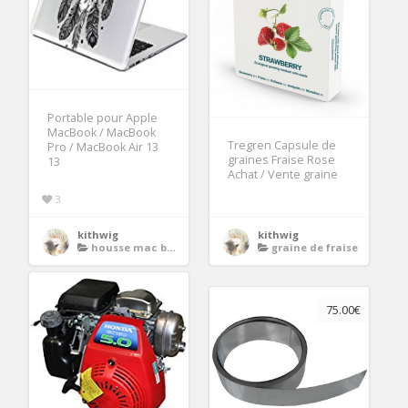
Portable pour Apple
MacBook / MacBook
Tregren Capsule de
Pro / MacBook Air 13
graines Fraise Rose
13
Achat / Vente graine
3
kithwig
kithwig
housse mac book air 13
graine de fraise
75.00€