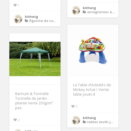
1
kithwig
enregistreur audio mp3
kithwig
figurine de collection
La Table d’Activités de
Mickey Achat / Vente
Barnum & Tonnelle
table jouet d
Tonnelle de jardin
pliante Verte 250g/m²
2
pas
kithwig
2
tables multi jeux