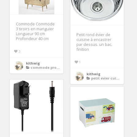
Commode Commode
3 tiroirs en manguier
Longueur 90 cm
Petit rond évier de
Profondeur 40 cm
cuisine à encastrer
par dessus. un bac.
finition
3
1
kithwig
commode profondeur 30 cm
kithwig
petit evier cuisine