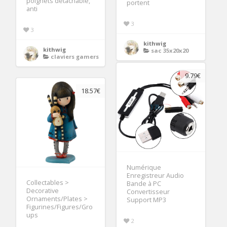
poignets détachable,
portent
anti
3
3
kithwig
kithwig
sac 35x20x20
claviers gamers
9.79€
18.57€
Numérique
Enregistreur Audio
Collectables >
Bande à PC
Decorative
Convertisseur
Ornaments/Plates >
Support MP3
Figurines/Figures/Gro
ups
2