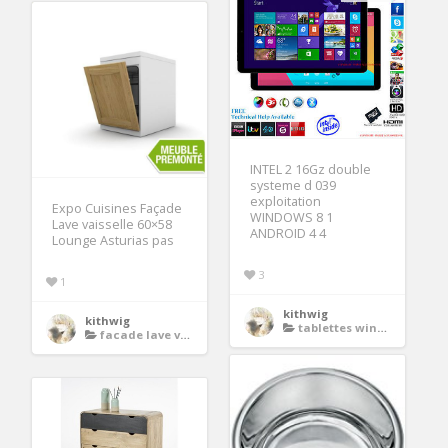
INTEL 2 16Gz double
systeme d 039
exploitation
Expo Cuisines Façade
WINDOWS 8 1
Lave vaisselle 60×58
ANDROID 4 4
Lounge Asturias pas
3
1
kithwig
kithwig
tablettes windows
facade lave vaisselle