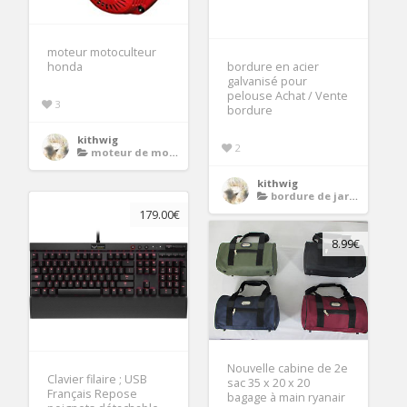
moteur motoculteur
honda
bordure en acier
galvanisé pour
pelouse Achat / Vente
3
bordure
kithwig
2
moteur de motoculteur
kithwig
bordure de jardin
179.00€
8.99€
Nouvelle cabine de 2e
Clavier filaire ; USB
sac 35 x 20 x 20
Français Repose
bagage à main ryanair