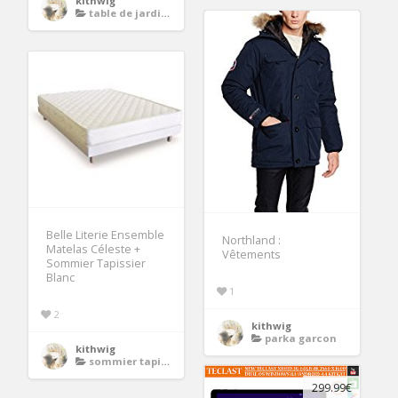
kithwig
table de jardin pliante
Belle Literie Ensemble
Northland :
Matelas Céleste +
Vêtements
Sommier Tapissier
Blanc
1
2
kithwig
parka garcon
kithwig
sommier tapissier
299.99€