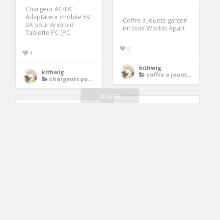
Chargeur AC/DC
Adaptateur imobile 5V
Coffre à jouets garcon
2A pour Android
en bois Worlds Apart
Tablette PC [PC
2
4
kithwig
kithwig
coffre a jouets en bois
chargeurs pour tablettes
Arrosoir 11 Litres Avec
Mio Alpha Montre
Pomme D’Arrosage
cardiofréquencemètr
e Achat / Vente