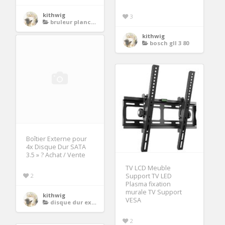
kithwig
3
bruleur plancha
kithwig
bosch gll 3 80
Boîtier Externe pour
4x Disque Dur SATA
3.5 » ? Achat / Vente
TV LCD Meuble
2
Support TV LED
Plasma fixation
murale TV Support
kithwig
VESA
disque dur externe
2