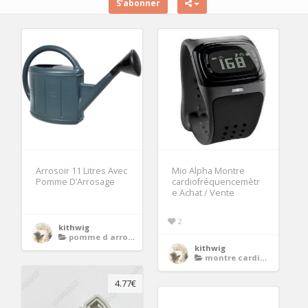
S’abonner
Arrosoir 11 Litres Avec
Mio Alpha Montre
Pomme D’Arrosage
cardiofréquencemètr
e Achat / Vente
2
kithwig
pomme d arrosoir
kithwig
montre cardio poignet
4.77€