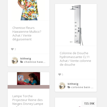
Chemise Fleurs
Hawaienne Multico?
Achat / Vente
déguisement
3
Colonne de Douche
hydromassante CL11
kithwig
Achat / Vente colonne
chemise hawaienne
de douche
5
kithwig
colonne bain douche
Lampe Torche
Projecteur Reine des
155.99€
Neiges Disney Lampe