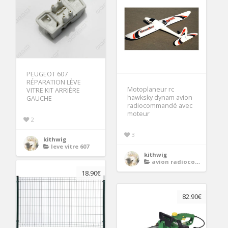
PEUGEOT 607
RÉPARATION LÈVE
Motoplaneur rc
VITRE KIT ARRIÈRE
hawksky dynam avion
GAUCHE
radiocommandé avec
moteur
2
3
kithwig
leve vitre 607
kithwig
avion radiocommande
18.90€
82.90€