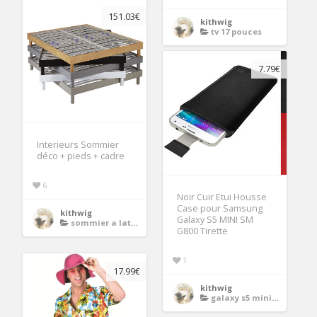
151.03€
kithwig
tv 17 pouces
7.79€
Interieurs Sommier
déco + pieds + cadre
6
Noir Cuir Etui Housse
Case pour Samsung
kithwig
Galaxy S5 MINI SM
sommier a latte
G800 Tirette
1
17.99€
kithwig
galaxy s5 mini noir