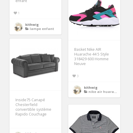
enfant
1
kithwig
lampe enfant
Basket Nike AIR
Huarache 44 5 Style
318429 600 Homme
Neuve
3
kithwig
nike air huarache homme
Inside75 Canapé
Chesterfield
convertible système
Rapido Couchage