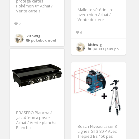
protège cartes
Pokémon XY Achat /
Mallette vétérinaire
Vente carte a
avec chien Achat /
Vente docteur
2
6
kithwig
pokebox noel
kithwig
jouets jeux pour chien
BRASERO Plancha à
gaz 4 feux à poser
Achat / Vente plancha
Bosch Niveau Laser 3
Plancha
Lignes Gll 3 80 P Avec
Trepied Bs 150 pas