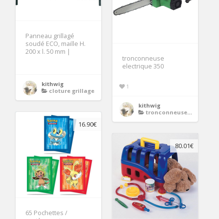
Panneau grillagé
soudé ECO, maille H.
200 x l. 50 mm |
tronconneuse
electrique 350
kithwig
1
cloture grillage
kithwig
tronconneuse electrique
16.90€
80.01€
65 Pochettes /