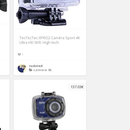
TecTecTec XPRO2 Caméra Sport 4K
Ultra HD Wifi: High tech
1
rudvred
camera 4k
137.03€