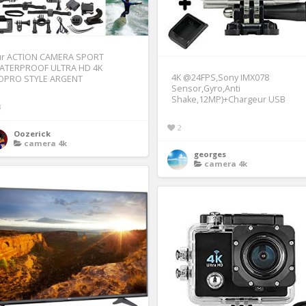
ur ACTION CAMERA SPORT
ATERPROOF ULTRA HD 4K
4K @24FPS,Sony IMX078
OPRO STYLE ARGENT
Sensor,Gyro,Anti
Shake,12MP)+Chargeur USB
3
2
Oozerick
camera 4k
georges
camera 4k