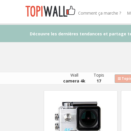
Comment ça marche ?
M
Découvre les dernières tendances et partage t
Wall
Topis
Topis
camera 4k
17