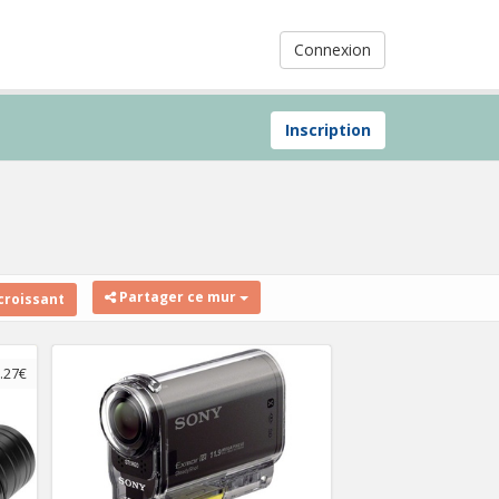
Connexion
Inscription
Partager ce mur
croissant
.27€