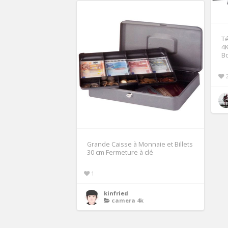
Té
4
B
Grande Caisse à Monnaie et Billets
30 cm Fermeture à clé
1
kinfried
camera 4k