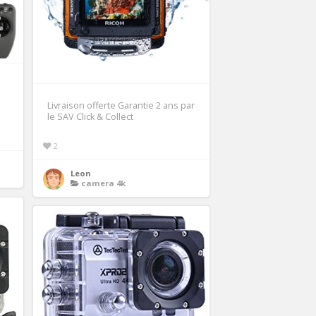
Livraison offerte Garantie 2 ans par
le SAV Click & Collect
2
Leon
camera 4k