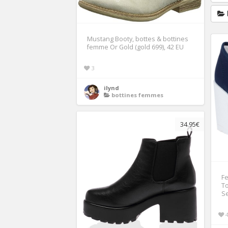
Mustang Booty, bottes & bottines
femme Or Gold (gold 699), 42 EU
3
ilynd
bottines femmes
34.95€
F
To
S