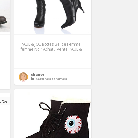
PAUL & JOE Bottes Belize Femme
femme Noir Achat / Vente PAUL &
JOE
chante
bottines femmes
.75€