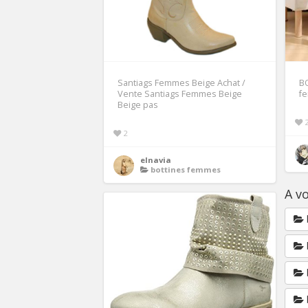
Santiags Femmes Beige Achat /
B
Vente Santiags Femmes Beige
fe
Beige pas
2
elnavia
bottines femmes
A vo
b