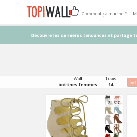
Comment ça marche ?
M
Découvre les dernières tendances et partage t
Wall
Topis
T
bottines femmes
14
24.82€