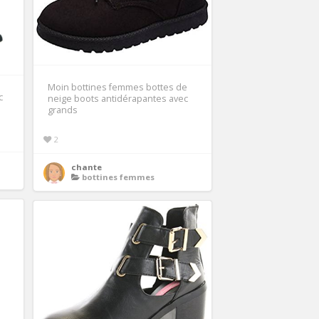
Moin bottines femmes bottes de
c
neige boots antidérapantes avec
grands
2
chante
bottines femmes