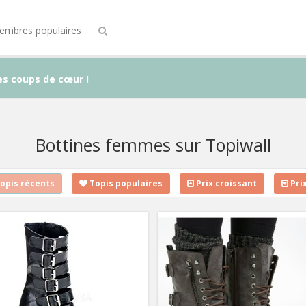
embres populaires
es coups de cœur !
Bottines femmes sur Topiwall
opis récents
Topis populaires
Prix croissant
Pri