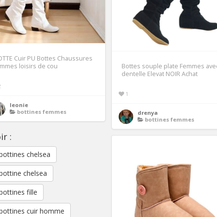
OTTE Cuir PU Bottes Chaussures
mmes loisirs de cou
Bottes souple plate Femmes ave
dentelle Elevat NOIR Achat
2
1
leonie
bottines femmes
drenya
bottines femmes
ir :
bottines chelsea
bottine chelsea
ottines fille
bottines cuir homme