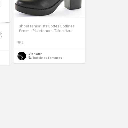
shoeFashionista Bottes Bottines
Femme Plateformes Talon Haut
ip
es
2
Vishann
bottines femmes