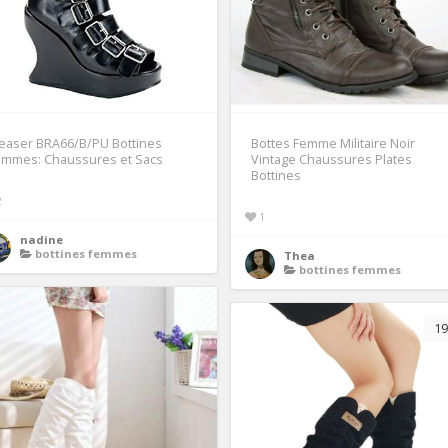
easer BRA66/B/PU Bottines
Bottes Femme Militaire Noir
emmes: Chaussures et Sacs
Vintage Chaussures Plates
Bottines
2
1
nadine
bottines femmes
Thea
bottines femmes
19