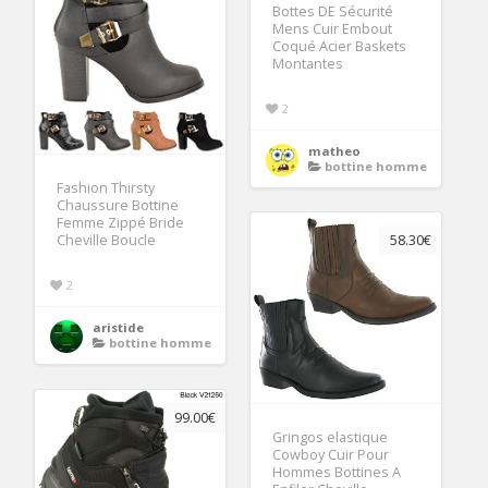
Bottes DE Sécurité
Mens Cuir Embout
Coqué Acier Baskets
Montantes
2
matheo
bottine homme
Fashion Thirsty
Chaussure Bottine
Femme Zippé Bride
Cheville Boucle
58.30€
2
aristide
bottine homme
99.00€
Gringos elastique
Cowboy Cuir Pour
Hommes Bottines A