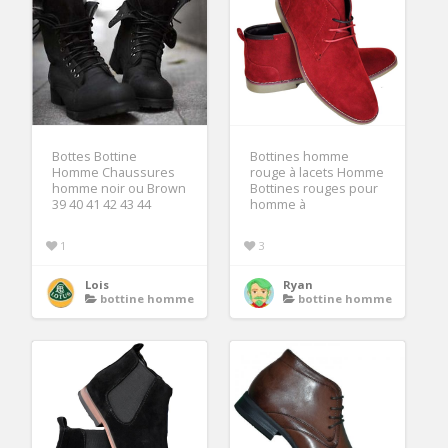
Bottes Bottine
Bottines homme
Homme Chaussures
rouge à lacets Homme
homme noir ou Brown
Bottines rouges pour
39 40 41 42 43 44
homme à
1
3
Lois
Ryan
bottine homme
bottine homme