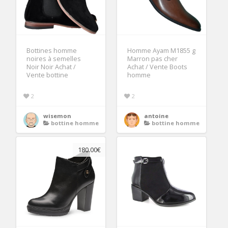
Bottines homme
Homme Ayam M1855 g
noires à semelles
Marron pas cher
Noir Noir Achat /
Achat / Vente Boots
Vente bottine
homme
2
2
wisemon
antoine
bottine homme
bottine homme
180.00€