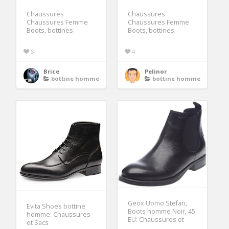
Chaussures
Chaussures
Chaussures Femme
Chaussures Femme
Boots, bottines
Boots, bottines
5
4
Brice
Pelinor
bottine homme
bottine homme
Geox Uomo Stefan,
Evita Shoes bottine
Boots homme Noir, 45
homme: Chaussures
EU: Chaussures et
et Sacs