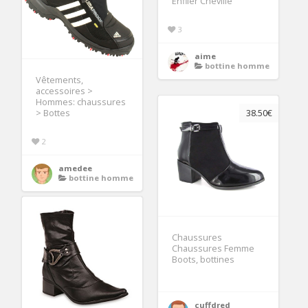
Enfiler Cheville
3
aime
bottine homme
Vêtements,
accessoires >
Hommes: chaussures
> Bottes
38.50€
2
amedee
bottine homme
Chaussures
Chaussures Femme
Boots, bottines
cuffdred