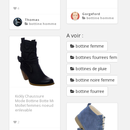
4
Gorgeford
bottine homme
Thomas
bottine homme
A voir :
bottine femme
bottines fourrees femme
bottines de pluie
bottine noire femme
bottine fourree
Kickly Chaussure
Mode Bottine Botte Mi
Mollet femmes noeud
enlevable
2