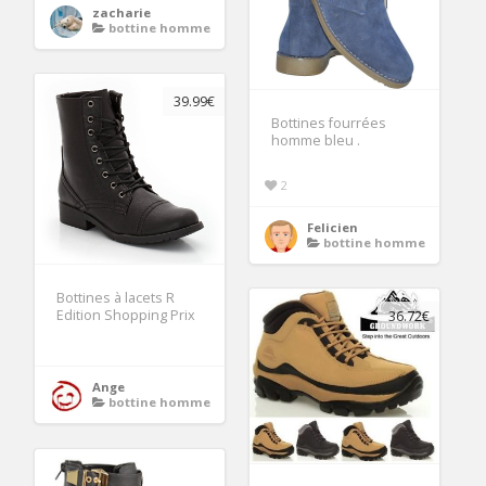
zacharie
bottine homme
39.99€
Bottines fourrées
homme bleu .
2
Felicien
bottine homme
Bottines à lacets R
Edition Shopping Prix
36.72€
Ange
bottine homme