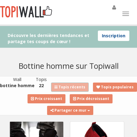
Découvre les dernières tendances et
Inscription
partage tes coups de cœur !
Bottine homme sur Topiwall
Wall
Topis
bottine homme
22
Topis récents
Topis populaires
Prix croissant
Prix décroissant
Partager ce mur