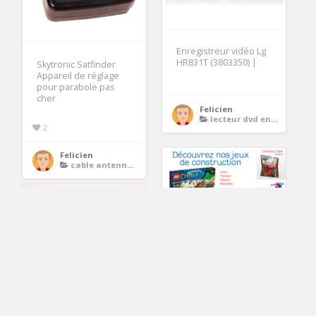
Enregistreur vidéo Lg
HR831T (3803350) |
Skytronic Satfinder
Appareil de réglage
pour parabole pas
cher
Felicien
lecteur dvd enregistreur
2
Felicien
cable antenne tv
Notre sélection de
jouets pour garçons
3
Felicien
robots interactifs