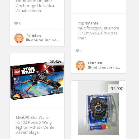
Doudoune Homme
Anchorage Helvetica
Achat et vente
Imprimante
3
multifonction jet encre
HP Envy 4520 Prix pas
Felicien
cher
doudoune homme
3
69.42€
Felicien
jet d encre multifonctions
34.00€
LEGO® Star Wars
75102 Poe’s X Wing
Fighter Achat / Vente
assemblage