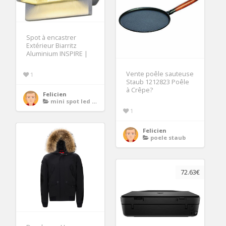
Spot à encastrer
Extérieur Biarritz
Aluminium INSPIRE |
Vente poêle sauteuse
1
Staub 1212823 Poêle
à Crêpe?
Felicien
mini spot led encastrable
1
Felicien
poele staub
72.63€