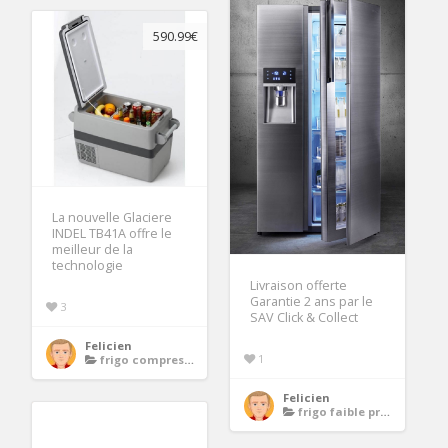
590.99€
La nouvelle Glaciere
INDEL TB41A offre le
meilleur de la
technologie
Livraison offerte
Garantie 2 ans par le
3
SAV Click & Collect
Felicien
1
frigo compression
Felicien
frigo faible profondeur