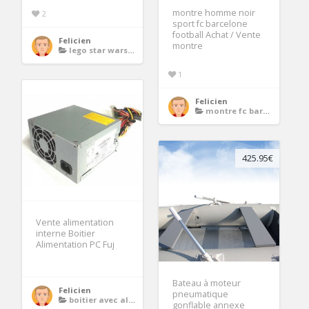
montre homme noir
2
sport fc barcelone
football Achat / Vente
Felicien
montre
lego star wars 75049
1
Felicien
montre fc barcelone
425.95€
Vente alimentation
interne Boitier
Alimentation PC Fuj
Bateau à moteur
Felicien
pneumatique
boitier avec alimentation
gonflable annexe