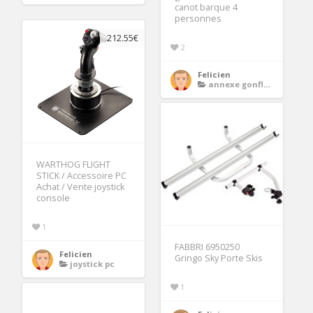
canot barque 4
personnes
212.55€
2
Felicien
annexe gonflable
WARTHOG FLIGHT
STICK / Accessoire PC
Achat / Vente joystick
console
1
FABBRI 6950250
Felicien
Gringo Sky Porte Skis
joystick pc
1