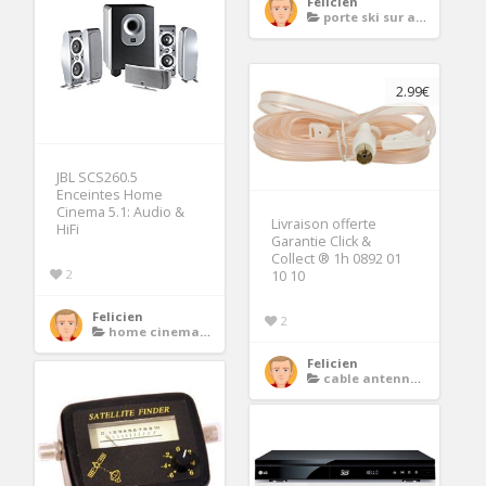
Felicien
porte ski sur attelage
2.99€
JBL SCS260.5
Enceintes Home
Cinema 5.1: Audio &
Livraison offerte
HiFi
Garantie Click &
Collect ® 1h 0892 01
2
10 10
Felicien
2
home cinema 5 1
Felicien
cable antenne tv