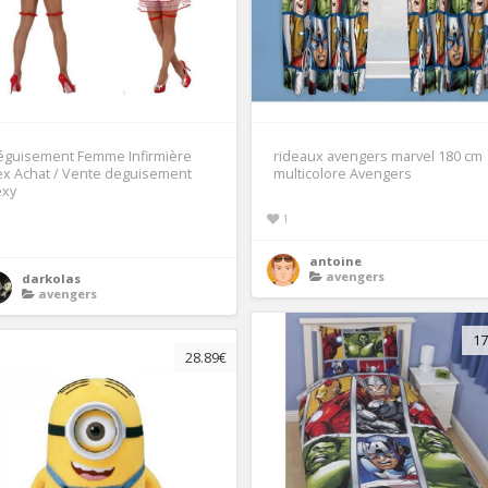
éguisement Femme Infirmière
rideaux avengers marvel 180 cm
ex Achat / Vente deguisement
multicolore Avengers
exy
1
1
antoine
avengers
darkolas
avengers
17
28.89€