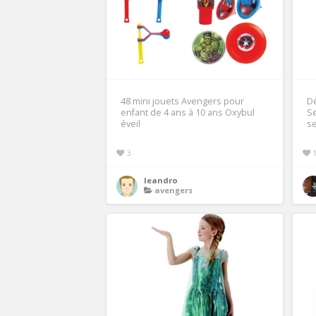
48 mini jouets Avengers pour
D
enfant de 4 ans à 10 ans Oxybul
S
éveil
s
3
leandro
avengers