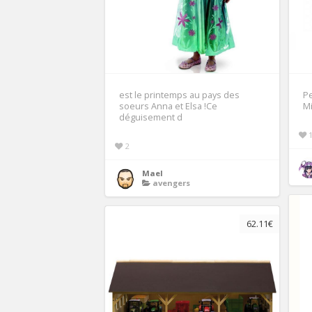
est le printemps au pays des
P
soeurs Anna et Elsa !Ce
Mi
déguisement d
2
Mael
avengers
62.11€