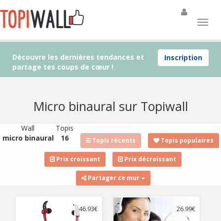
Découvre les dernières tendances et
Inscription
partage tes coups de cœur !
Micro binaural sur Topiwall
Wall
Topis
micro binaural
16
Topis récents
Topis populaires
Prix croissant
Prix décroissant
Partager ce mur
46.93€
26.99€