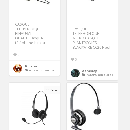
CASQUE
TELEPHONIQUE
CASQUE
BINAURAL
TELEPHONIQUE
QUALITECasque
MICRO CASQUE
téléphone binaural
PLANTRONICS
BLACKWIRE C620 Neuf
2
3
Giltron
micro binaural
acheney
micro binaural
88.90€