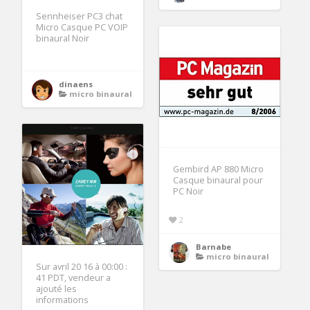
Sennheiser PC3 chat
Micro Casque PC VOIP
binaural Noir
dinaens
micro binaural
Gembird AP 880 Micro
Casque binaural pour
PC Noir
2
Barnabe
micro binaural
Sur avril 20 16 à 00:00 :
41 PDT, vendeur a
ajouté les
informations