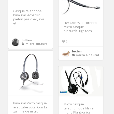
Casque téléphone
binaural. Achat kit
piéton pas cher, avis
HW301N/A EncorePro
et
Micro casque
binaural: High tech
Jullian
2
micro binaural
lucien
micro binaural
Binaural Micro casque
Micro casque
avec tube vocal Cuir La
telephonique filaire
gamme de micro
mono Plantronics