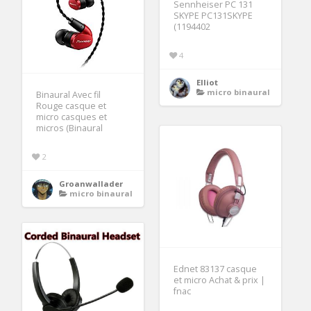
Sennheiser PC 131
SKYPE PC131SKYPE
(1194402
4
Elliot
micro binaural
Binaural Avec fil
Rouge casque et
micro casques et
micros (Binaural
2
Groanwallader
micro binaural
Ednet 83137 casque
et micro Achat & prix |
fnac