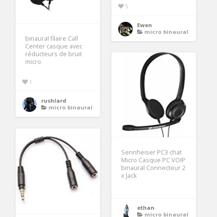
5
Ewen
micro binaural
binaural filaire Call
Center casque avec
réducteurs de bruit
micro
1
rushlard
micro binaural
Sennheiser PC3 chat
Micro Casque PC VOIP
binaural Connecteur 2
x Jack
ethan
micro binaural