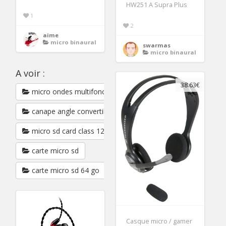
HW251 A Supra Plus
1
2
aime
micro binaural
swarmas
micro binaural
A voir :
38.63€
micro ondes multifonction
canape angle convertible microfibre
micro sd card class 12
carte micro sd
carte micro sd 64 go
Casque micro / gamer