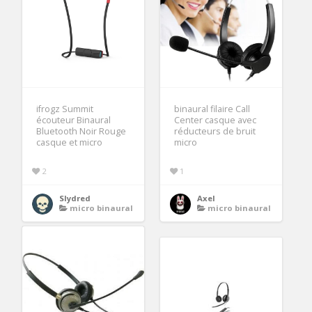
ifrogz Summit
binaural filaire Call
écouteur Binaural
Center casque avec
Bluetooth Noir Rouge
réducteurs de bruit
casque et micro
micro
2
1
Slydred
Axel
micro binaural
micro binaural