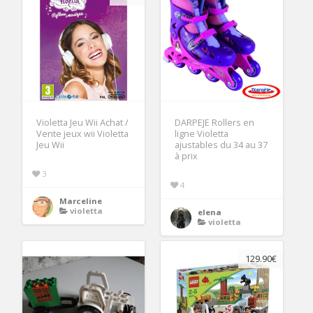
Violetta Jeu Wii Achat /
DARPEJE Rollers en
Vente jeux wii Violetta
ligne Violetta
Jeu Wii
ajustables du 34 au 37
à prix
3
4
Marceline
violetta
elena
violetta
129.90€