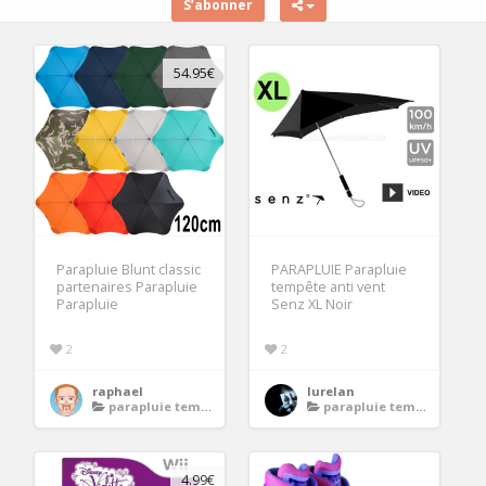
S’abonner
54.95€
Parapluie Blunt classic
PARAPLUIE Parapluie
partenaires Parapluie
tempête anti vent
Parapluie
Senz XL Noir
2
2
raphael
lurelan
parapluie tempete
parapluie tempete
4.99€