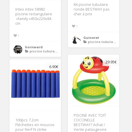
Kit piscine tubulaire
Intex intex 58982
ronde BESTWAY pas
piscine rectangulaire
cher à prix
»family »450x220x84
cm
1
1
Guineret
piscine tubulaire ronde
hornward
piscine tubulaire ronde
29.95€
6.90€
PISCINE AVEC TOIT
100pcs 7.2cm
COCCINELLE
Fléchettes en mousse
BESTWAY? Achat /
pour Nerf N strike
Vente pataugeoire