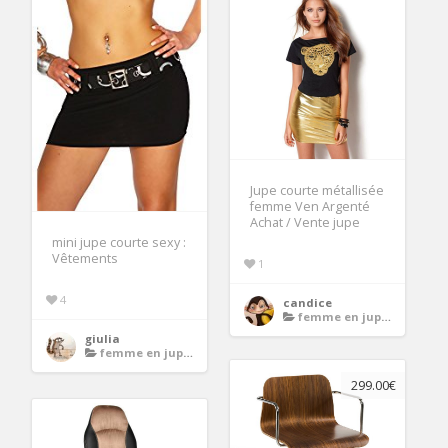
Jupe courte métallisée
femme Ven Argenté
Achat / Vente jupe
mini jupe courte sexy :
Vêtements
1
4
candice
femme en jupe courte et bas
giulia
femme en jupe courte et bas
299.00€