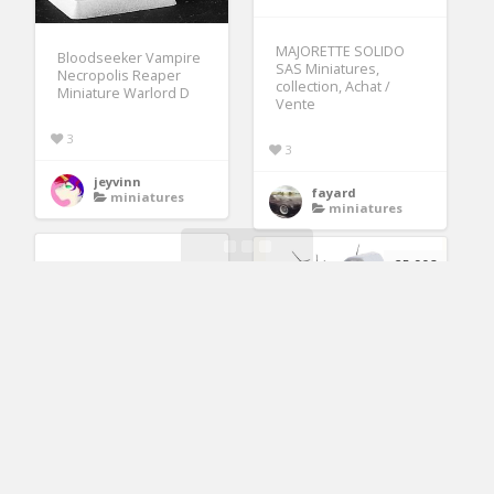
MAJORETTE SOLIDO
Bloodseeker Vampire
SAS Miniatures,
Necropolis Reaper
collection, Achat /
Miniature Warlord D
Vente
3
3
jeyvinn
fayard
miniatures
miniatures
25.90€
VITRINE ARGENTIER
MARVEL AVENGERS 3D
Vitrine murale pour
WALL LIGHT HULK,