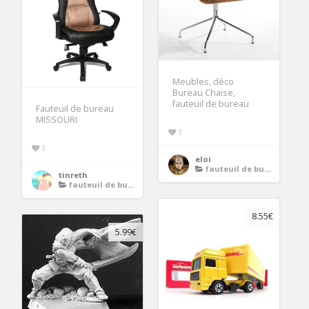
Meubles, déco
Bureau Chaise,
fauteuil de bureau
Fauteuil de bureau
MISSOURI
1
1
eloi
fauteuil de bureau
tinreth
fauteuil de bureau
8.55€
5.99€