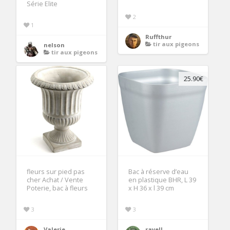
Série Elite
2
1
Ruffthur
tir aux pigeons
nelson
tir aux pigeons
25.90€
fleurs sur pied pas
Bac à réserve d’eau
cher Achat / Vente
en plastique BHR, L 39
Poterie, bac à fleurs
x H 36 x l 39 cm
3
3
Valerie
rayell