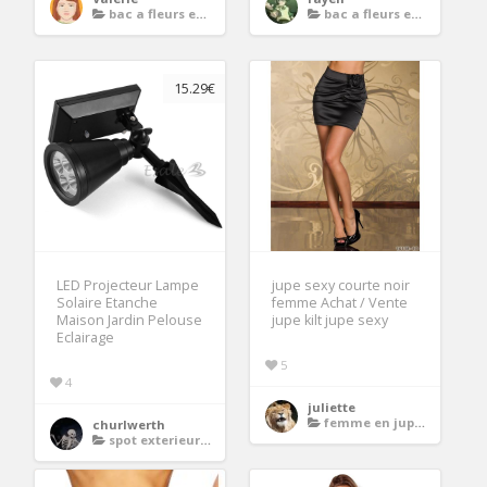
bac a fleurs en bois
bac a fleurs en bois
15.29€
LED Projecteur Lampe
jupe sexy courte noir
Solaire Etanche
femme Achat / Vente
Maison Jardin Pelouse
jupe kilt jupe sexy
Eclairage
5
4
juliette
femme en jupe courte et bas
churlwerth
spot exterieur a piquer