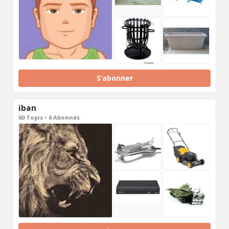
S’abonner
iban
60 Topis • 6 Abonnés