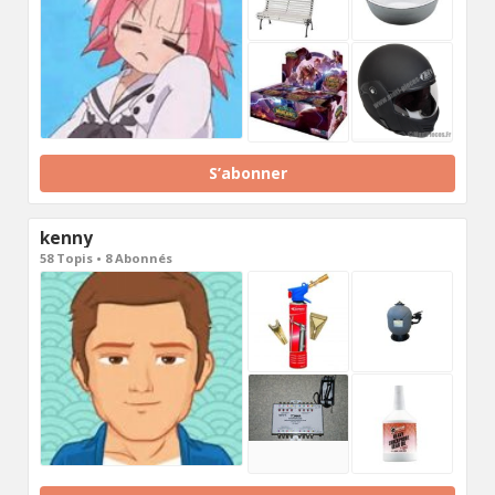
S’abonner
kenny
58 Topis • 8 Abonnés