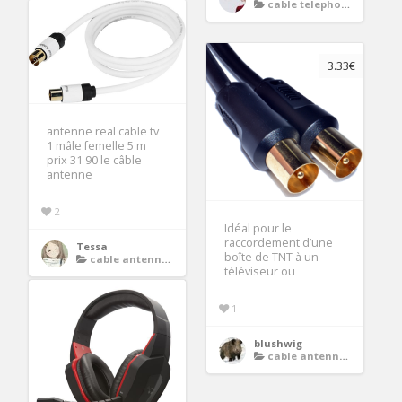
cable telephonie adsl
3.33€
antenne real cable tv
1 mâle femelle 5 m
prix 31 90 le câble
antenne
2
Idéal pour le
raccordement d’une
Tessa
boîte de TNT à un
cable antenne tv
téléviseur ou
1
blushwig
cable antenne tv