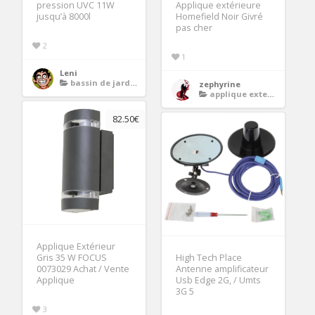
pression UVC 11W
Applique extérieure
jusqu’à 8000l
Homefield Noir Givré
pas cher
2
1
Leni
bassin de jardin
zephyrine
applique exterieure double
82.50€
Applique Extérieur
Gris 35 W FOCUS
High Tech Place
0073029 Achat / Vente
Antenne amplificateur
Applique
Usb Edge 2G, / Umts
3G 5
3