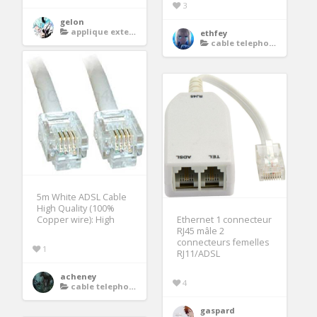
3
gelon
applique exterieure double
ethfey
cable telephonie adsl
5m White ADSL Cable
High Quality (100%
Copper wire): High
Ethernet 1 connecteur
RJ45 mâle 2
connecteurs femelles
1
RJ11/ADSL
acheney
4
cable telephonie adsl
gaspard