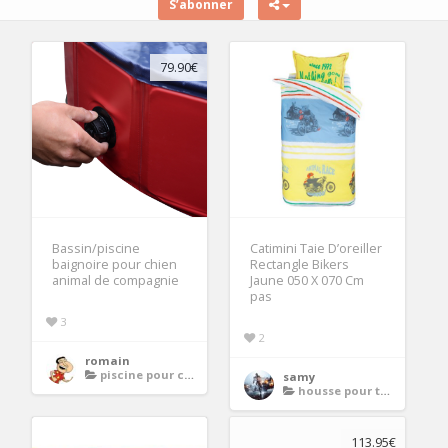
S’abonner
79.90€
Bassin/piscine
Catimini Taie D’oreiller
baignoire pour chien
Rectangle Bikers
animal de compagnie
Jaune 050 X 070 Cm
pas
3
2
romain
piscine pour chien
samy
housse pour table de jardin carree
113.95€