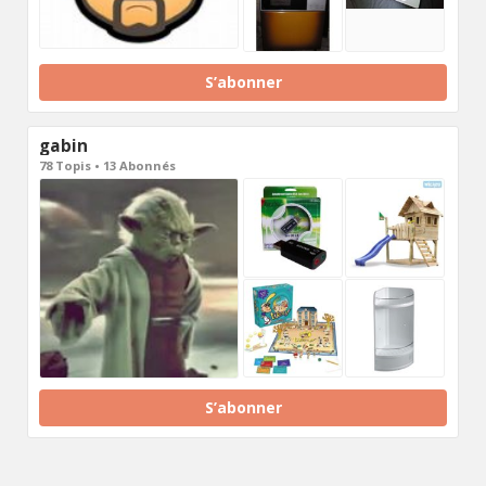
S’abonner
gabin
78 Topis • 13 Abonnés
S’abonner