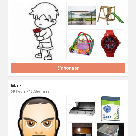
S’abonner
Mael
59 Topis • 13 Abonnés