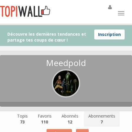
Découvre les dernières tendances et
Inscription
partage tes coups de cœur !
Meedpold
Topis
Favoris
Abonnés
Abonnements
73
110
12
7