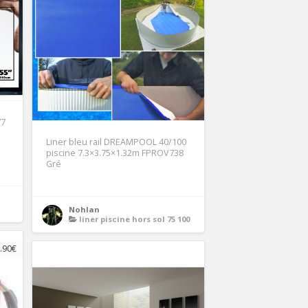
77
Liner bleu rail DREAMPOOL 40/100
piscine 7.3×3.75×1.32m FPROV738
Gré
Nohlan
liner piscine hors sol 75 100
.90€