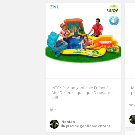
56.92€
INTEX Piscine gonflable Enfant /
M
Aire De Jeux aquatique Dinosaure
po
249
2
Nohlan
piscine gonflable enfant