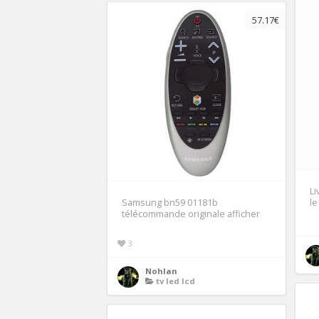
57.17€
Li
Samsung bn59 01181b
le
télécommande originale afficher
3
Nohlan
tv led lcd