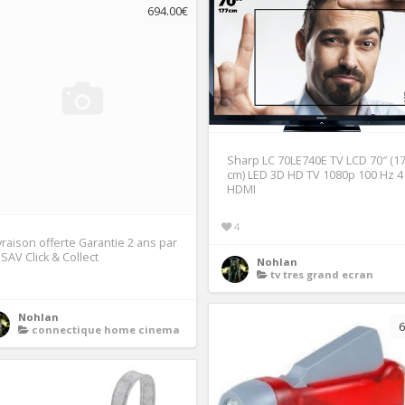
694.00€
Sharp LC 70LE740E TV LCD 70″ (1
cm) LED 3D HD TV 1080p 100 Hz 4
HDMI
4
vraison offerte Garantie 2 ans par
 SAV Click & Collect
Nohlan
tv tres grand ecran
Nohlan
6
connectique home cinema