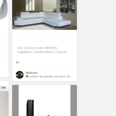
cuir 5 places avec têtières
é
réglables Candice Blanc 3 places
1
Nohlan
salon de jardin en bois 12 places
.99€