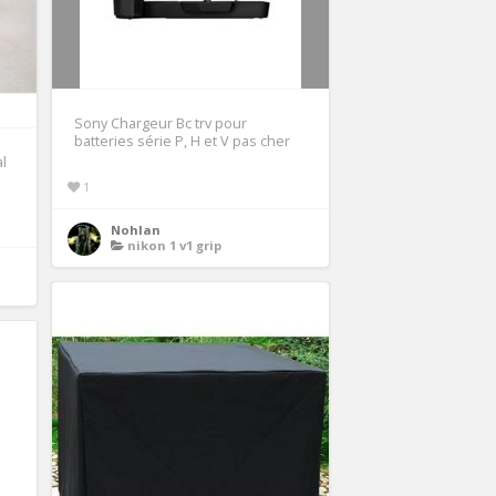
Sony Chargeur Bc trv pour
batteries série P, H et V pas cher
l
1
Nohlan
nikon 1 v1 grip