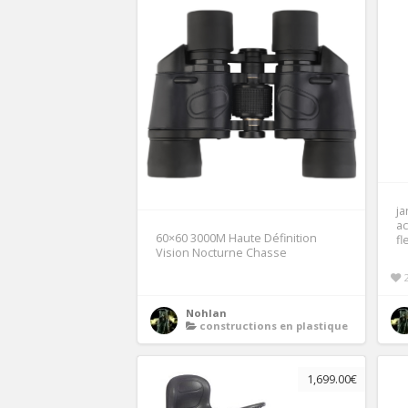
ja
ac
60×60 3000M Haute Définition
fl
Vision Nocturne Chasse
Nohlan
constructions en plastique
1,699.00€