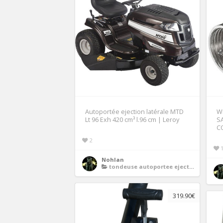
Autoportée ejection latérale MTD
WE
Lt 96 Exh 420 cm³ l.96 cm | Leroy
S
C
2
Nohlan
tondeuse autoportee ejection laterale
319.90€