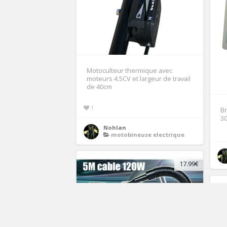
Motoculteur thermique avec
moteurs 4.5CV et largeur de travail
de 40cm
1
Br
30
Nohlan
motobineuse electrique
17.99€