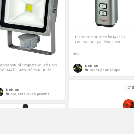
Blender moulinex lm142a26
couleur unique Moulinex
4
ennenstuhl Projecteur Led Chip
Nohlan
W Ip44 Pir avec détecteur de
robot pour soupe
218
Nohlan
projecteur led piscine
15.35€