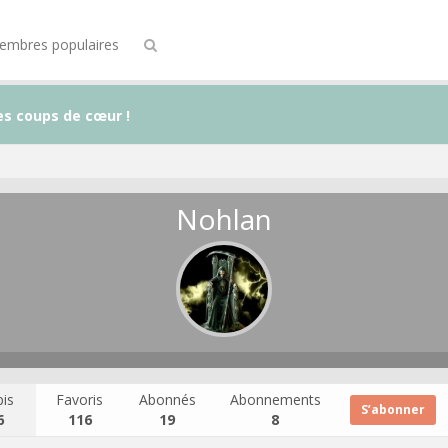
embres populaires
es coups de cœur !
Nohlan
is
Favoris
Abonnés
Abonnements
S’abonner
6
116
19
8