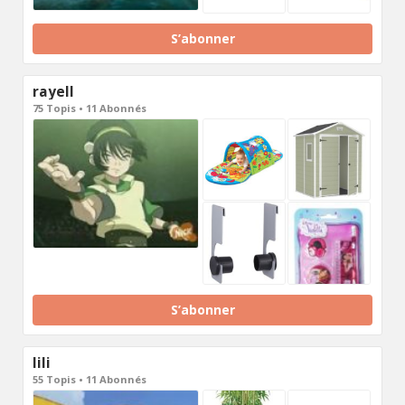
S’abonner
rayell
75 Topis • 11 Abonnés
S’abonner
lili
55 Topis • 11 Abonnés