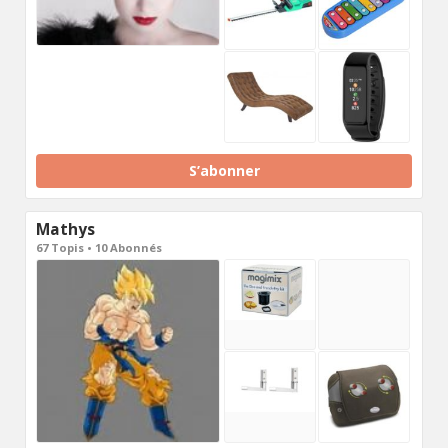
S’abonner
Mathys
67 Topis • 10 Abonnés