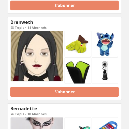
S’abonner
Drenweth
73 Topis • 14 Abonnés
S’abonner
Bernadette
76 Topis • 10 Abonnés