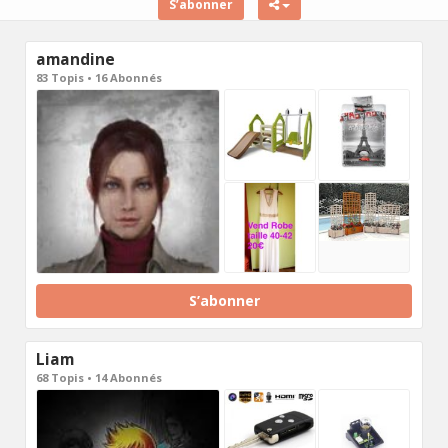
S’abonner
amandine
83 Topis • 16 Abonnés
S’abonner
Liam
68 Topis • 14 Abonnés