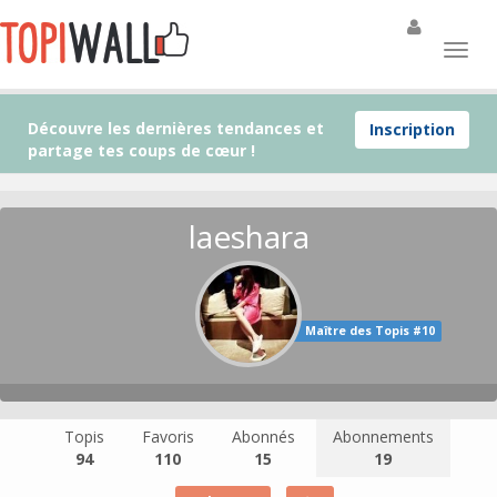
Découvre les dernières tendances et
Inscription
partage tes coups de cœur !
laeshara
Maître des Topis #10
Topis
Favoris
Abonnés
Abonnements
94
110
15
19