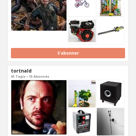
S’abonner
tortnald
61 Topis • 15 Abonnés