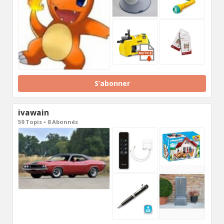
S’abonner
ivawain
59 Topis • 8 Abonnés