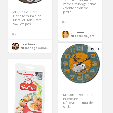
verre à rallonge Achat
/ Vente salon de
AUBRY GASPARD
jardin
Horloge murale en
Métal et Bois Rétro
4
94x6cm pas
Julienne
4
table de jardin en aluminium avec rallonge
laeshara
horloge murale cuisine
19.99€
Maison > Décoration
intérieure >
Décorations murales,
stickers