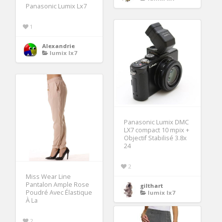
Panasonic Lumix Lx7
1
Alexandrie
lumix lx7
Panasonic Lumix DMC
LX7 compact 10 mpix +
Objectif Stabilisé 3.8x
24
2
Miss Wear Line
Pantalon Ample Rose
gilthart
Poudré Avec Élastique
lumix lx7
À La
2