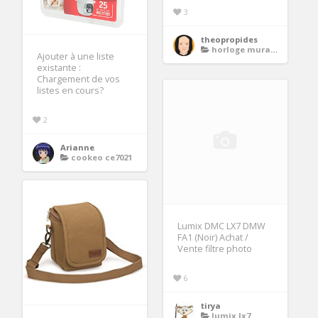
3
theopropides
horloge murale cuisine
Ajouter à une liste
existante :
Chargement de vos
listes en cours?
2
Arianne
cookeo ce7021
Lumix DMC LX7 DMW
FA1 (Noir) Achat /
Vente filtre photo
6
tirya
lumix lx7