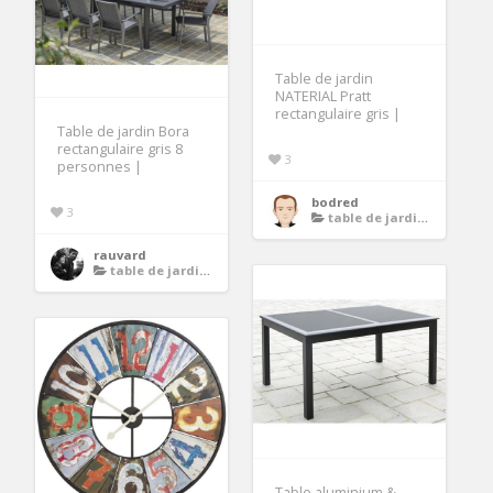
Table de jardin
NATERIAL Pratt
rectangulaire gris |
Table de jardin Bora
rectangulaire gris 8
3
personnes |
bodred
3
table de jardin en aluminium avec rallonge
rauvard
table de jardin en aluminium avec rallonge
Table aluminium &