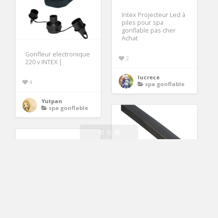
Intex Projecteur Led à
piles pour spa
gonflable pas cher
Achat
Gonfleur electronique
2
220 v INTEX |
lucrece
4
spa gonflable
Yutpan
spa gonflable
Salon de jardin
CHAMONIX 6