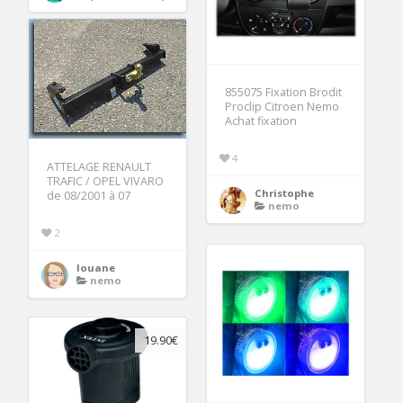
855075 Fixation Brodit
Proclip Citroen Nemo
Achat fixation
4
ATTELAGE RENAULT
TRAFIC / OPEL VIVARO
Christophe
de 08/2001 à 07
nemo
2
louane
nemo
19.90€