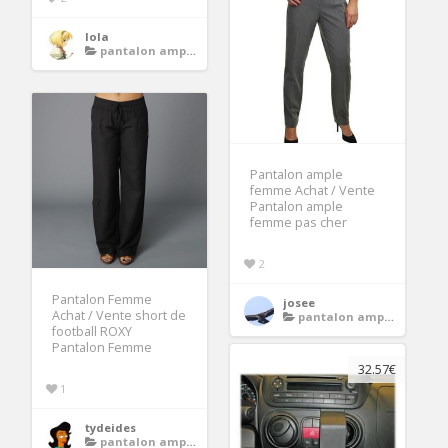
lola
pantalon ample femme
Pantalon ample
femme Achat / Vente
Pantalon ample
femme pas cher
2
Pantalon Femme
josee
Achat / Vente short de
pantalon ample femme
football ROXY
Pantalon Femme
32.57€
1
tydeides
pantalon ample femme