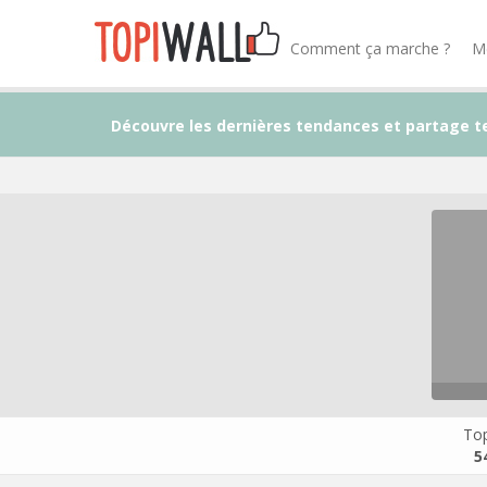
Comment ça marche ?
M
Découvre les dernières tendances et partage t
Top
5