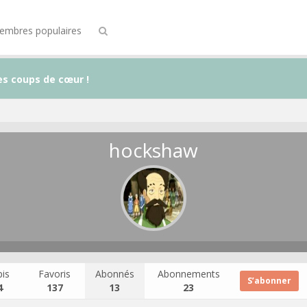
embres populaires
es coups de cœur !
hockshaw
is
Favoris
Abonnés
Abonnements
S’abonner
4
137
13
23