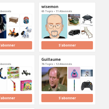
wisemon
 Abonnés
65 Topis • 11 Abonnés
’abonner
S’abonner
Guillaume
 Abonnés
76 Topis • 12 Abonnés
’abonner
S’abonner