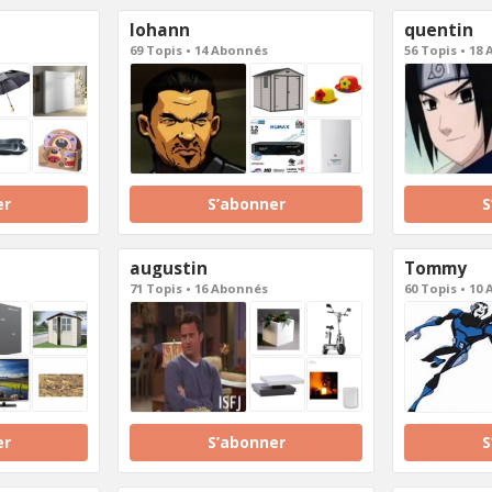
lohann
quentin
69 Topis • 14 Abonnés
56 Topis • 18
er
S’abonner
S
augustin
Tommy
71 Topis • 16 Abonnés
60 Topis • 10
er
S’abonner
S