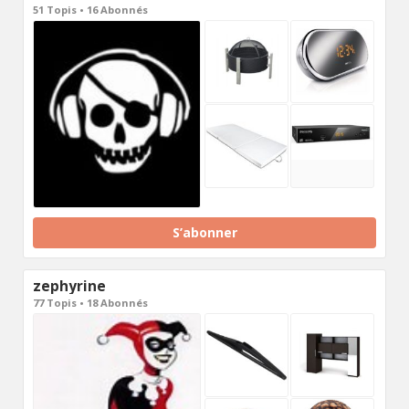
51 Topis • 16 Abonnés
S’abonner
zephyrine
77 Topis • 18 Abonnés