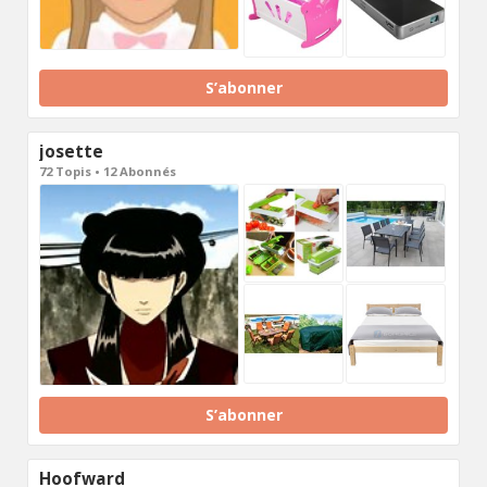
S’abonner
josette
72 Topis • 12 Abonnés
S’abonner
Hoofward