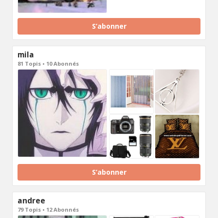
S’abonner
mila
81 Topis • 10 Abonnés
S’abonner
andree
79 Topis • 12 Abonnés