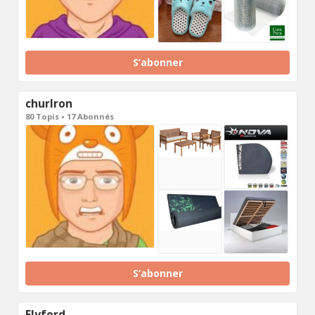
S’abonner
churlron
80 Topis • 17 Abonnés
S’abonner
Flyford