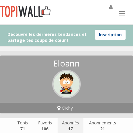
Découvre les dernières tendances et
Inscription
partage tes coups de cœur !
Eloann
Clichy
Topis
Favoris
Abonnés
Abonnements
71
106
17
21