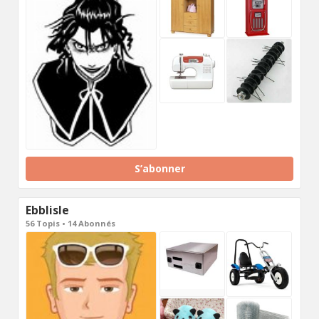
S’abonner
Ebblisle
56 Topis • 14 Abonnés