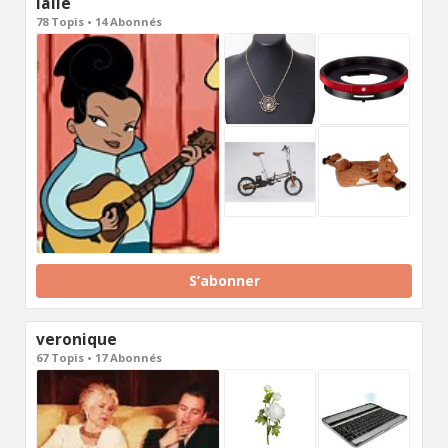
lalie
78 Topis • 14 Abonnés
S’abonner
veronique
67 Topis • 17 Abonnés