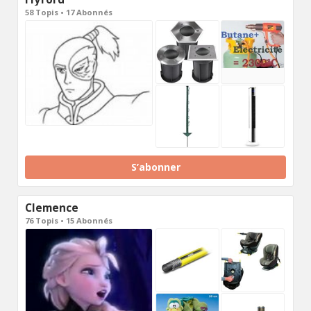
58 Topis • 17 Abonnés
S’abonner
Clemence
76 Topis • 15 Abonnés