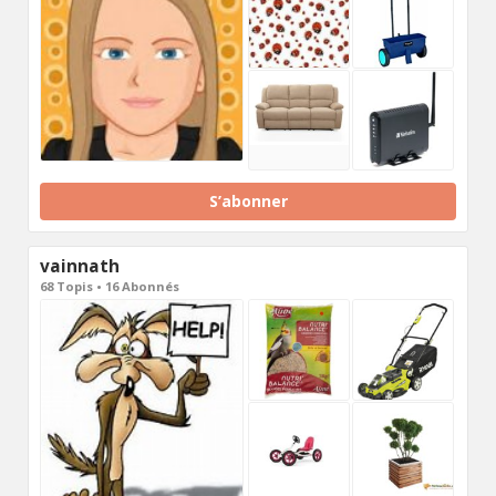
S’abonner
vainnath
68 Topis • 16 Abonnés