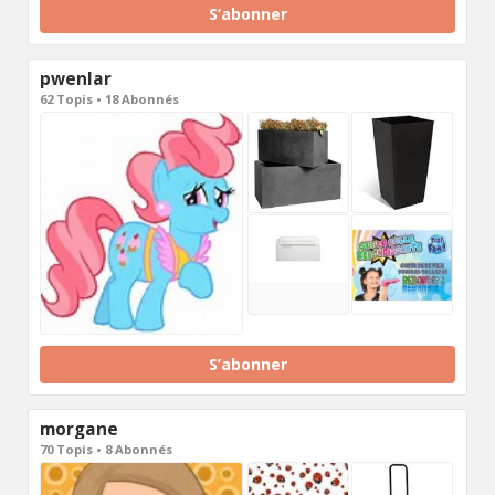
S’abonner
pwenlar
62 Topis • 18 Abonnés
S’abonner
morgane
70 Topis • 8 Abonnés