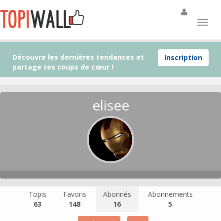
Découvre les dernières tendances et
Inscription
partage tes coups de cœur !
elisee
Topis
Favoris
Abonnés
Abonnements
63
148
16
5