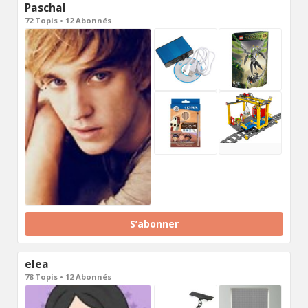
Paschal
72 Topis • 12 Abonnés
S’abonner
elea
78 Topis • 12 Abonnés