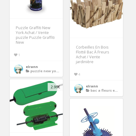
Puzzle Graffiti New
York Achat / Vente
puzzle Puzzle Graffiti
New
Corbeilles En Bois
Flotté Bac À Freurs
1
Achat / Vente
jardinière
elrann
puzzle new york
4
elrann
2.99€
bac a fleurs en bois