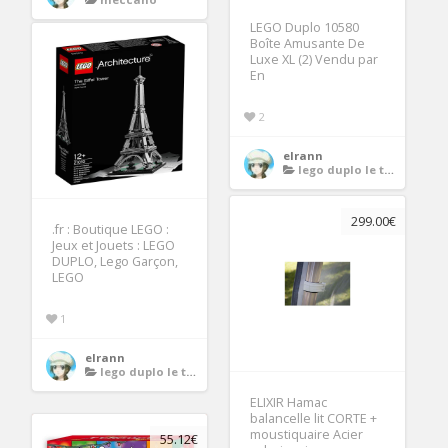
LEGO Duplo 10580
Boîte Amusante De
Luxe XL (2) Vendu par
En
2
elrann
lego duplo le tour du monde
299.00€
.fr : Boutique LEGO :
Jeux et Jouets : LEGO
DUPLO, Lego Garçon,
LEGO
1
elrann
lego duplo le tour du monde
ELIXIR Hamac
balancelle lit CORTE +
moustiquaire Acier
55.12€