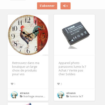
S’abonner
Retrouvez dans ma
Appareil photo
boutique un large
panasonic lumix lx7
choix de produits
Achat / Vente pas
pour vos
cher Soldes
1
3
elrann
elrann
horloge murale cuisine
lumix lx7