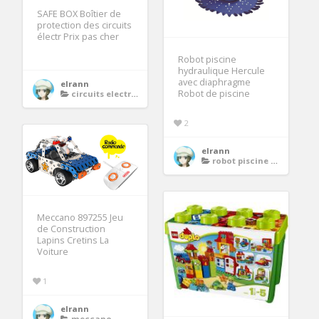
SAFE BOX Boîtier de
protection des circuits
électr Prix pas cher
Robot piscine
hydraulique Hercule
avec diaphragme
elrann
Robot de piscine
circuits electriques
2
elrann
robot piscine hydraulique
Meccano 897255 Jeu
de Construction
Lapins Cretins La
Voiture
1
elrann
meccano