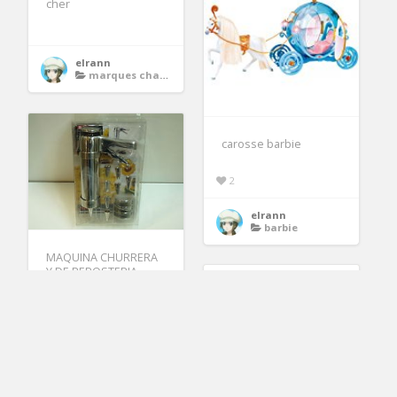
cher
elrann
marques chaussures femme
carosse barbie
2
elrann
barbie
MAQUINA CHURRERA
Y DE REPOSTERIA
PARA HACER
CHURROS machine
easy maker
2
elrann