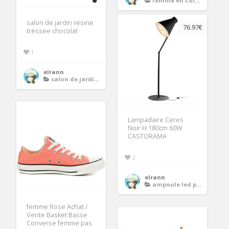
femme en collant noir
salon de jardin resine
76.97€
tressee chocolat
1
elrann
salon de jardin resine tressee chocolat
Lampadaire Ceres
Noir H.180cm 60W
CASTORAMA
2
elrann
ampoule led pour lampadaire
femme Rose Achat /
Vente Basket Basse
Converse femme pas