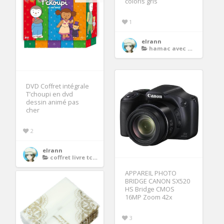
coloris gris
1
elrann
hamac avec moustiquaire
DVD Coffret intégrale
T’choupi en dvd
dessin animé pas
cher
2
elrann
coffret livre tchoupi
APPAREIL PHOTO
BRIDGE CANON SX520
HS Bridge CMOS
16MP Zoom 42x
3