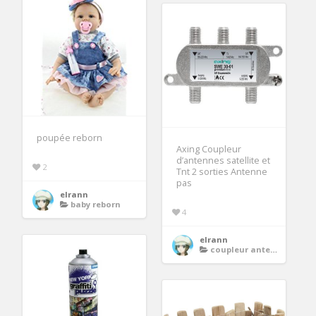
poupée reborn
Axing Coupleur
d’antennes satellite et
2
Tnt 2 sorties Antenne
pas
elrann
baby reborn
4
elrann
coupleur antenne