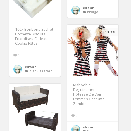
elrann
bridge
100x Bonbons Sachet
18.99€
Pochette Biscuits
Friandises Cadeau
Cookie Fêtes
4
elrann
biscuits friandises
Maboobie
Déguisement
Hôtesse De L’air
Femmes Costume
Zombie
2
elrann