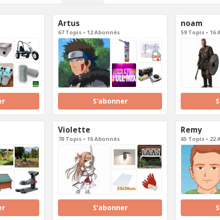
Artus
noam
67 Topis • 12 Abonnés
59 Topis • 16
er
S’abonner
S
Violette
Remy
78 Topis • 16 Abonnés
65 Topis • 22
er
S’abonner
S