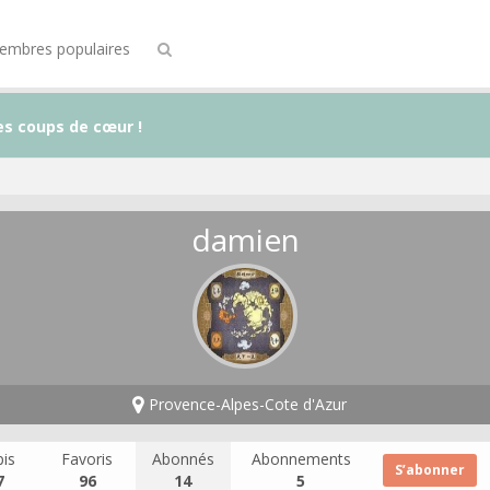
embres populaires
es coups de cœur !
damien
Provence-Alpes-Cote d'Azur
is
Favoris
Abonnés
Abonnements
S’abonner
7
96
14
5