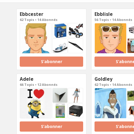
Ebbcester
Ebblisle
62 Topis • 14 Abonnés
56 Topis • 14 Abonnés
S’abonner
S’abonn
Adele
Goldley
66 Topis • 12 Abonnés
62 Topis • 14 Abonnés
S’abonner
S’abonn