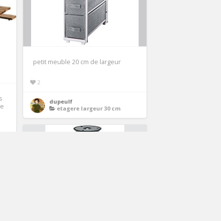
petit meuble 20 cm de largeur
2
s
dupeulf
le
etagere largeur 30 cm
nes
.00€
PureMounts Support plafond pour