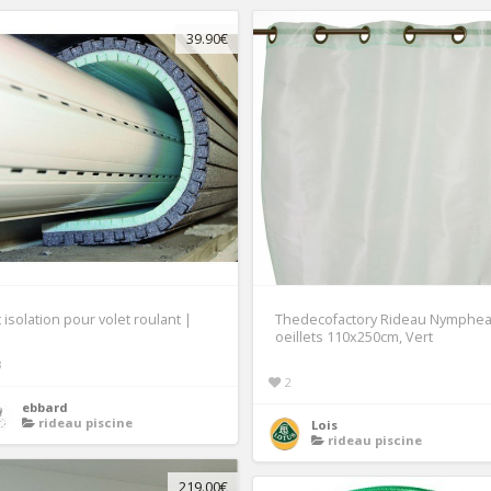
39.90€
t isolation pour volet roulant |
Thedecofactory Rideau Nymphea
oeillets 110x250cm, Vert
3
2
ebbard
rideau piscine
Lois
rideau piscine
219.00€