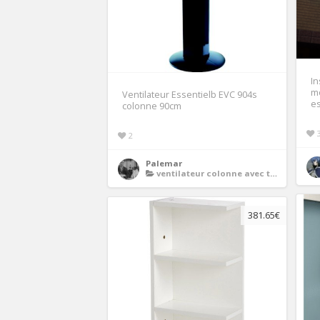
In
mo
Ventilateur Essentielb EVC 904s
es
colonne 90cm
2
Palemar
ventilateur colonne avec telecommande
381.65€