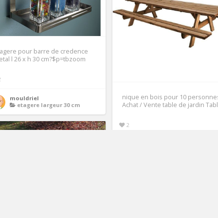
agere pour barre de credence
tal l 26 x h 30 cm?$p=tbzoom
2
nique en bois pour 10 personne
mouldriel
Achat / Vente table de jardin Tab
etagere largeur 30 cm
2
Laearra
table de jardin en bois 10 person
269