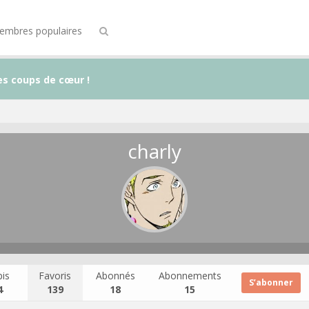
embres populaires
es coups de cœur !
charly
is
Favoris
Abonnés
Abonnements
S’abonner
4
139
18
15