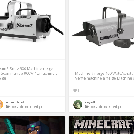
eamZ Snow900 Machine neige
élécommande 900W 1L machine à
Machine à neige 400 Watt Achat /
eige
Vente machine à neige Machine 
2
1
mouldriel
rayell
machines a neige
machines a neige