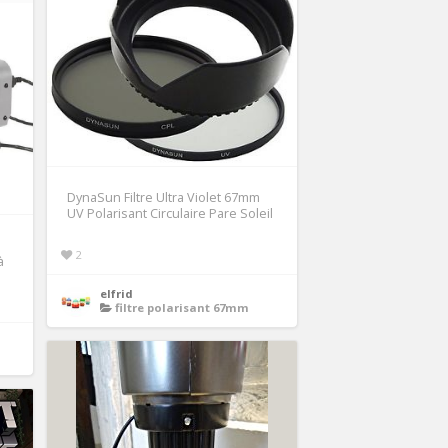
DynaSun Filtre Ultra Violet 67mm
UV Polarisant Circulaire Pare Soleil
2
à
elfrid
filtre polarisant 67mm