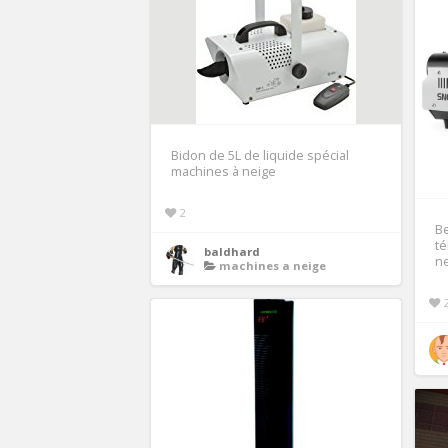
Bidon de 5L de liquide spécial
machines à neige
2
B
t
baldhard
n
machines a neige