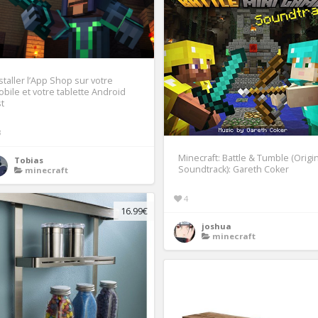
staller l’App Shop sur votre
bile et votre tablette Android
t
3
Minecraft: Battle & Tumble (Origi
Tobias
Soundtrack): Gareth Coker
minecraft
4
16.99€
joshua
minecraft