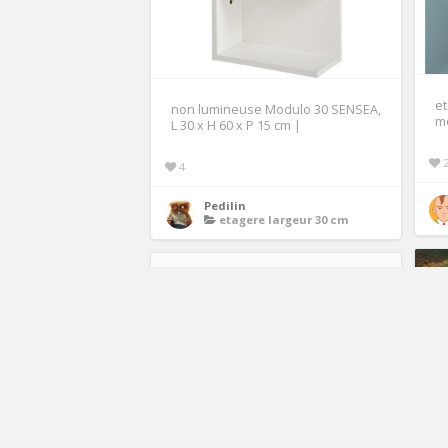
et
non lumineuse Modulo 30 SENSEA,
me
L 30 x H 60 x P 15 cm |
4
Pedilin
etagere largeur 30 cm