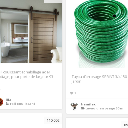
il coulissant et habillage acier
ttage, pour porte de largeur 93
Tuyau d’arrosage SPRINT 3/4″ 50
Jardin
2
3
lila
rail coulissant
hamilax
tuyau d arrosage 50 m
110.00€
89