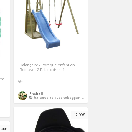
Balançoire / Portique enfant en
Bois avec 2 Balançoires, 1
 m:
1
Flyshall
balancoire avec toboggan en bois
12.99€
.00€