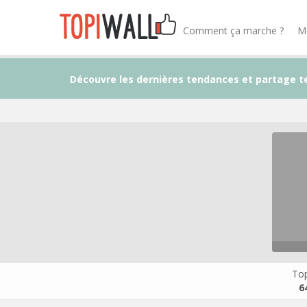
Comment ça marche ?
M
Découvre les dernières tendances et partage t
Top
6