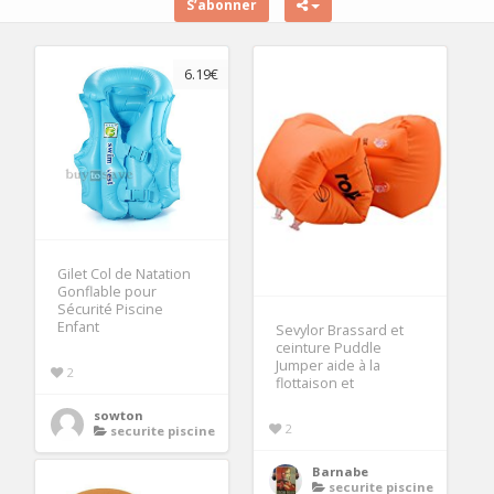
S’abonner
6.19€
Gilet Col de Natation
Gonflable pour
Sécurité Piscine
Enfant
Sevylor Brassard et
ceinture Puddle
Jumper aide à la
2
flottaison et
sowton
2
securite piscine
Barnabe
securite piscine