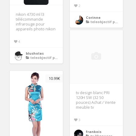
2
nikon 4730 ml l3
Corinne
télécommande
teleobjectif pour nikon
infrarouge pour
appareils photo nikon
4
blusholas
teleobjectif pour nikon
10.99€
tv design blanc PRI
120H SW (32 50
pouces) Achat / Vente
meuble tv
3
frankois
tv 39 pouces