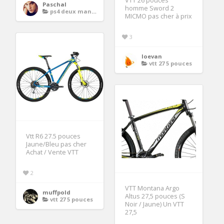
VTT 26 pouces
Paschal
homme Sword 2
ps4 deux manettes
MICMO pas cher à prix
3
loevan
vtt 27 5 pouces
Vtt R6 27.5 pouces
Jaune/Bleu pas cher
Achat / Vente VTT
2
VTT Montana Argo
muffpold
Altus 27,5 pouces (S
vtt 27 5 pouces
Noir / Jaune) Un VTT
27,5