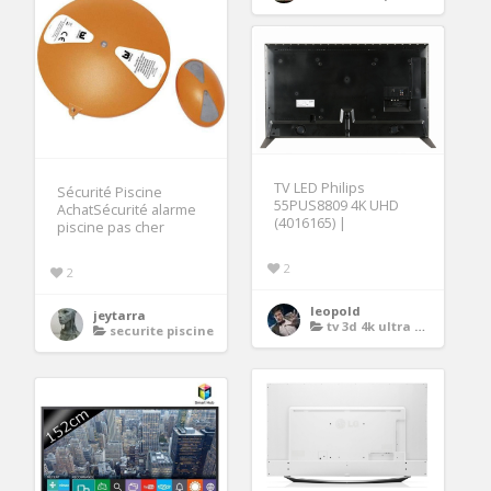
TV LED Philips
Sécurité Piscine
55PUS8809 4K UHD
AchatSécurité alarme
(4016165) |
piscine pas cher
2
2
leopold
jeytarra
tv 3d 4k ultra definition
securite piscine