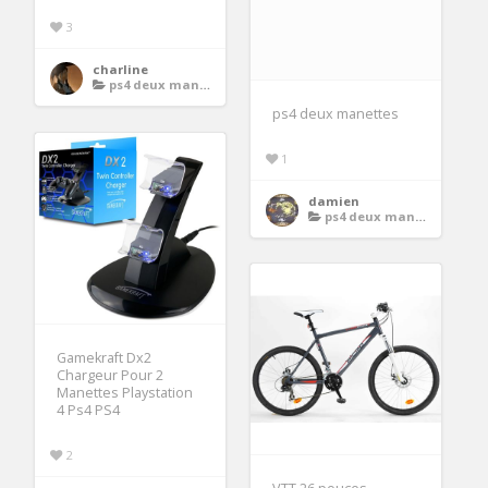
3
charline
ps4 deux manettes
ps4 deux manettes
1
damien
ps4 deux manettes
Gamekraft Dx2
Chargeur Pour 2
Manettes Playstation
4 Ps4 PS4
2