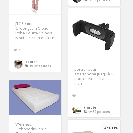
JTC Femme
Cheongsam Qipao
Robe Courte Chinois
Motif de Paon et Fleur
2
balilek
tv 39 pouces
portatif pour
smartphone jusqu’à 6
pouces Noir: High
tech
3
timote
tv 39 pouces
Wellness
279.99€
Orthopediques 7