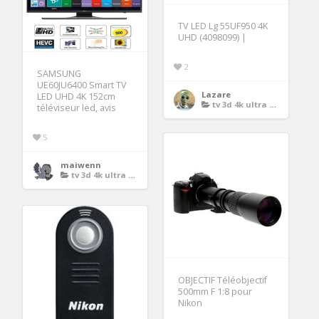
TV LED Lg 55UF950 4K
UHD (4098099) |
2
SAMSUNG
UE60JU6400 Smart TV
Lazare
LED UHD 4K 152cm
tv 3d 4k ultra definition
téléviseur led, avis
5
maiwenn
tv 3d 4k ultra definition
OBJECTIF Téléobjectif
500mm F 1:8 pour
Nikon