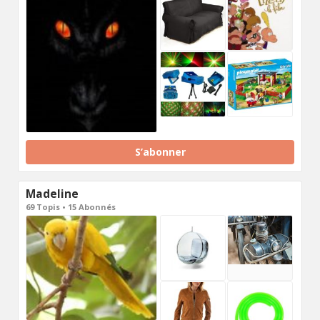
S’abonner
Madeline
69 Topis • 15 Abonnés