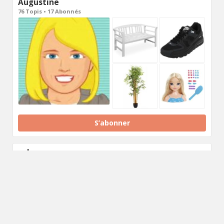
Augustine
76 Topis • 17 Abonnés
S’abonner
salvara
82 Topis • 14 Abonnés