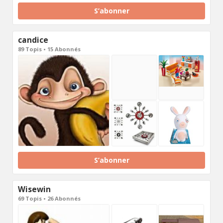
S’abonner
candice
89 Topis • 15 Abonnés
S’abonner
Wisewin
69 Topis • 26 Abonnés