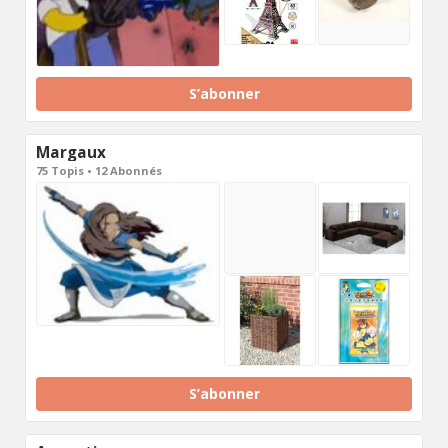
S’abonner
Margaux
75 Topis • 12 Abonnés
S’abonner