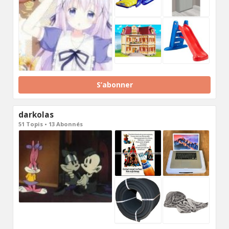
S’abonner
darkolas
51 Topis • 13 Abonnés