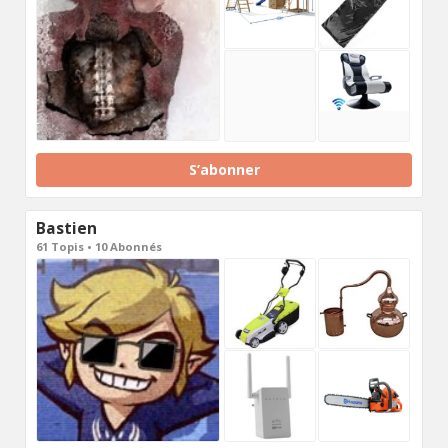
S’abonner
Bastien
61 Topis • 10 Abonnés