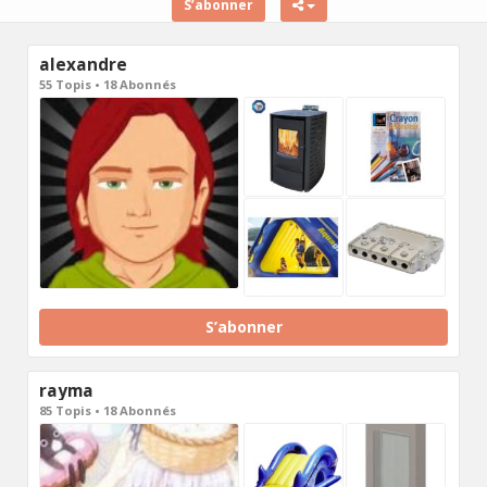
S’abonner
alexandre
55 Topis • 18 Abonnés
S’abonner
rayma
85 Topis • 18 Abonnés