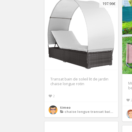
197.96€
Transat bain de soleil lit de jardin
Mi
chaise longue rotin
be
2
timeo
chaise longue transat bain de soleil