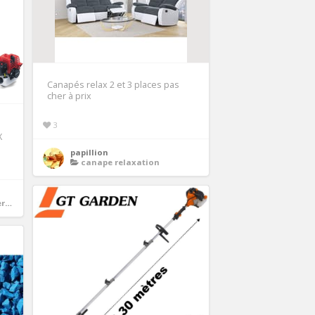
Canapés relax 2 et 3 places pas
cher à prix
3
X
papillion
canape relaxation
ue