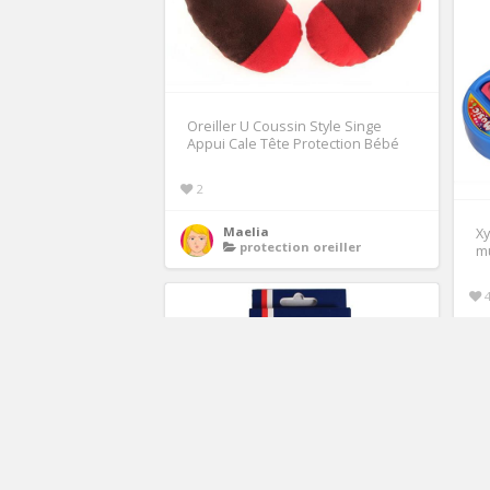
Oreiller U Coussin Style Singe
Appui Cale Tête Protection Bébé
2
Maelia
Xy
protection oreiller
mu