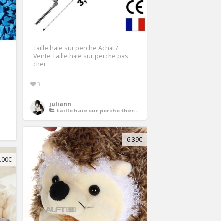
Taille haie sur perche Achat /
Vente Taille haie sur perche pas
cher
3
juliann
taille haie sur perche thermique
6.39€
.00€