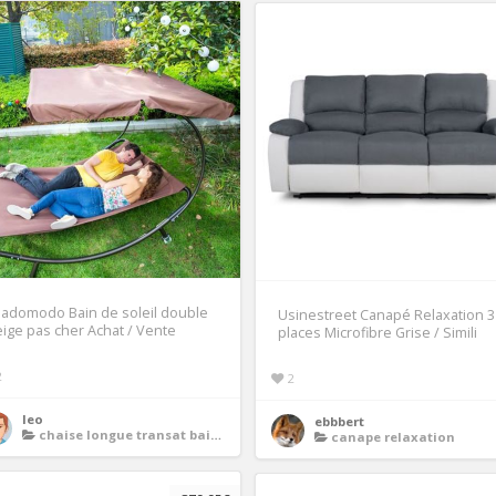
adomodo Bain de soleil double
Usinestreet Canapé Relaxation 3
ige pas cher Achat / Vente
places Microfibre Grise / Simili
2
2
leo
ebbbert
chaise longue transat bain de soleil
canape relaxation