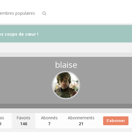
embres populaires
es coups de cœur !
blaise
is
Favoris
Abonnés
Abonnements
S’abonner
0
146
7
21