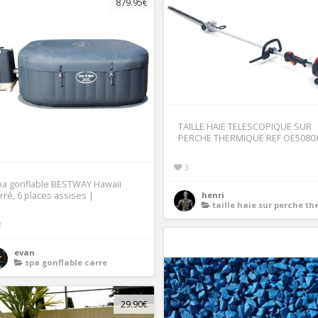
879.95€
TAILLE HAIE TELESCOPIQUE SUR
PERCHE THERMIQUE REF OE5080
3
pa gonflable BESTWAY Hawaii
henri
rré, 6 places assises |
taille haie sur perche thermiq
2
evan
spa gonflable carre
29.90€