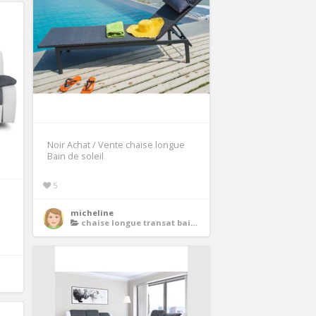
Noir Achat / Vente chaise longue
Bain de soleil
5
micheline
chaise longue transat bain de soleil