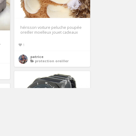
hérisson voiture peluche poupée
oreiller moelleux jouet cadeaux
r
1
patrice
protection oreiller