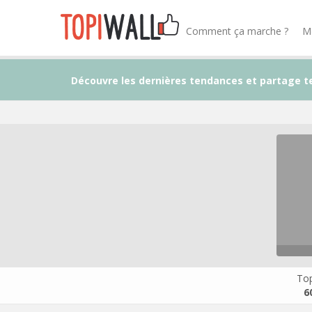
Comment ça marche ?
M
Découvre les dernières tendances et partage t
Top
6