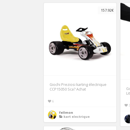
157.92€
Giochi Preziosi karting électrique
Go
CCP15050 Sca? Achat
Li
6
fellmon
kart electrique