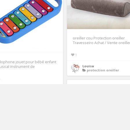
oreiller cou Protection oreiller
Travesseiro Achat / Vente oreille
1
lophone jouet pour bébé enfant
Louisa
sical instrument de
protection oreiller
4
Bernadette
xylophone enfant
14.99€