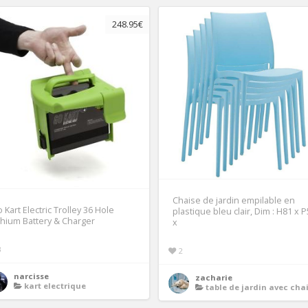
248.95€
Chaise de jardin empilable en
 Kart Electric Trolley 36 Hole
plastique bleu clair, Dim : H81 x 
thium Battery & Charger
x
3
2
narcisse
zacharie
kart electrique
table de jardin avec chaises en plastiq