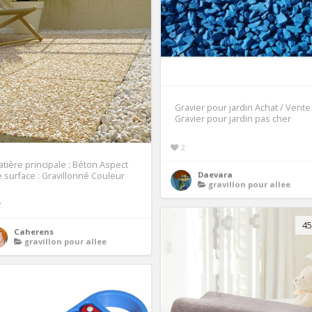
Gravier pour jardin Achat / Vente
Gravier pour jardin pas cher
2
tière principale : Béton Aspect
Daevara
 surface : Gravillonné Couleur
gravillon pour allee
2
45
Caherens
gravillon pour allee