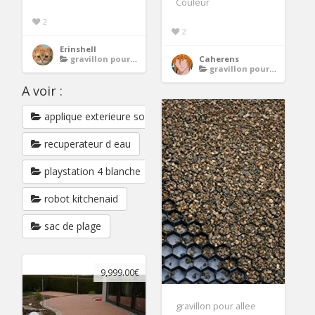
Couleur
2
2
Erinshell
gravillon pour allee
Caherens
gravillon pour allee
A voir :
applique exterieure solaire
recuperateur d eau
playstation 4 blanche
robot kitchenaid
sac de plage
9,999.00€
gravillon pour allee