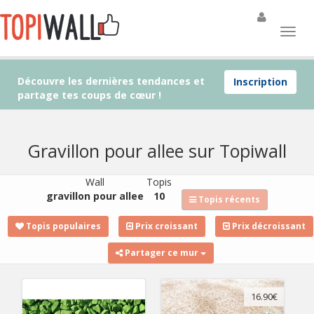
Découvre les dernières tendances et
Inscription
partage tes coups de cœur !
Gravillon pour allee sur Topiwall
Wall
Topis
gravillon pour allee
10
Topis récents
Topis populaires
Prix croissant
Prix décroissant
Partager ce mur
16.90€