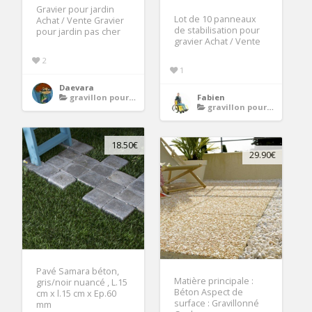
Gravier pour jardin
Lot de 10 panneaux
Achat / Vente Gravier
de stabilisation pour
pour jardin pas cher
gravier Achat / Vente
2
1
Daevara
gravillon pour allee
Fabien
gravillon pour allee
18.50€
29.90€
Pavé Samara béton,
Matière principale :
gris/noir nuancé , L.15
Béton Aspect de
cm x l.15 cm x Ep.60
surface : Gravillonné
mm