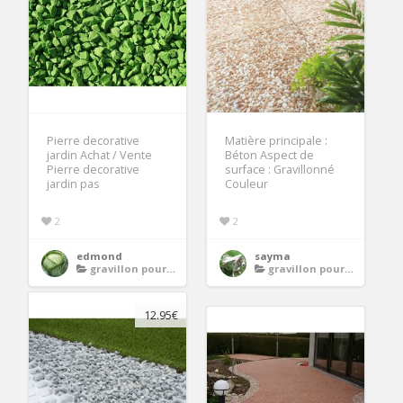
Pierre decorative
Matière principale :
jardin Achat / Vente
Béton Aspect de
Pierre decorative
surface : Gravillonné
jardin pas
Couleur
2
2
edmond
sayma
gravillon pour allee
gravillon pour allee
12.95€