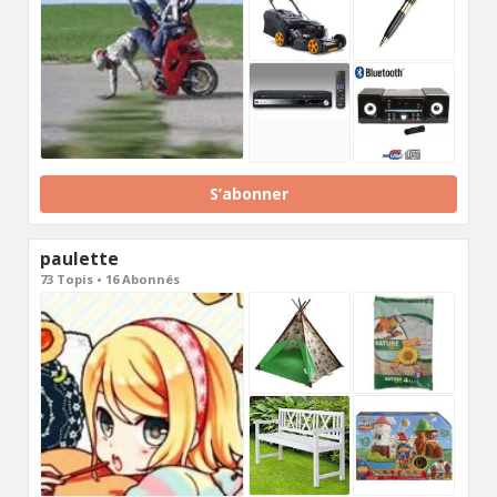
S’abonner
paulette
73 Topis • 16 Abonnés