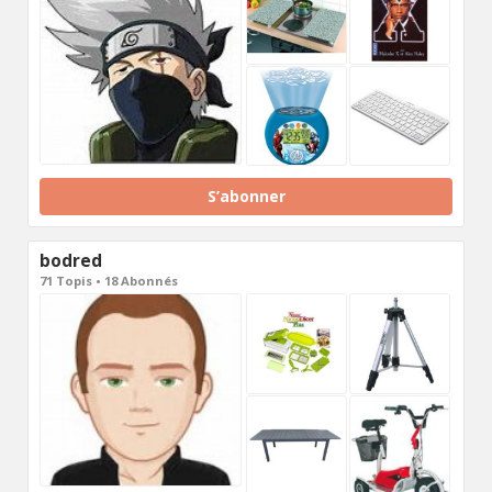
S’abonner
bodred
71 Topis • 18 Abonnés