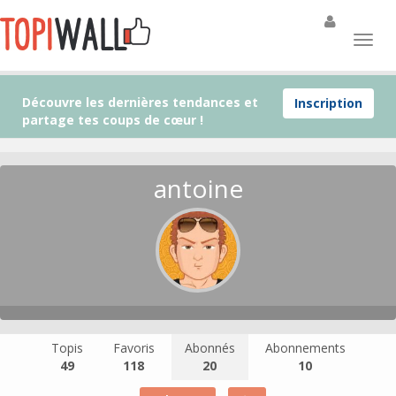
Découvre les dernières tendances et
Inscription
partage tes coups de cœur !
antoine
Topis
Favoris
Abonnés
Abonnements
49
118
20
10