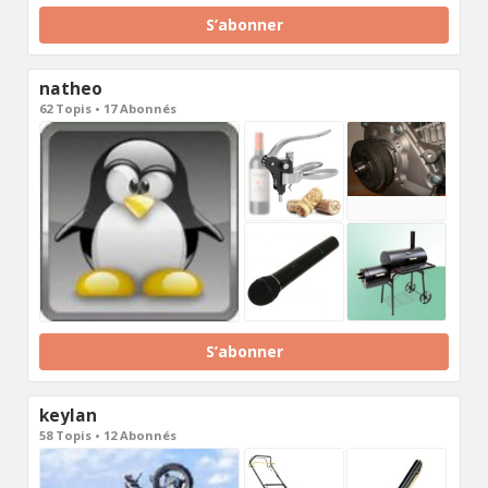
S’abonner
natheo
62 Topis • 17 Abonnés
S’abonner
keylan
58 Topis • 12 Abonnés