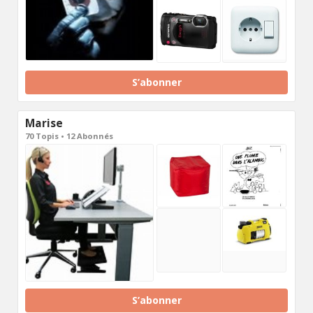
S’abonner
Marise
70 Topis • 12 Abonnés
S’abonner