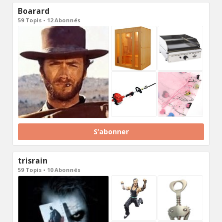
Boarard
59 Topis • 12 Abonnés
S’abonner
trisrain
59 Topis • 10 Abonnés