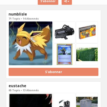
S’abonner
numblisle
71 Topis • 14 Abonnés
S’abonner
eustache
65 Topis • 13 Abonnés