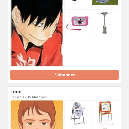
S’abonner
Leon
62 Topis • 15 Abonnés