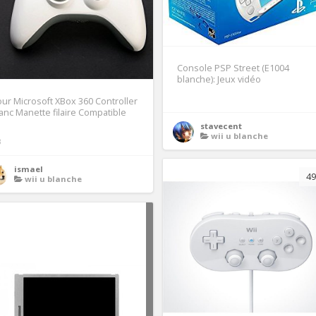
Console PSP Street (E1004
blanche): Jeux vidéo
ur Microsoft XBox 360 Controller
anc Manette filaire Compatible
stavecent
wii u blanche
3
ismael
49
wii u blanche