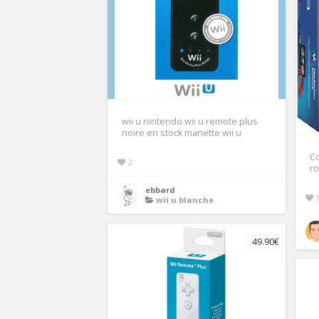
wii u nintendo wii u remote plus
noire en stock manette wii u
Co
2
ro
ebbard
wii u blanche
49.90€