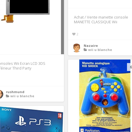
Achat / Vente manette console
MANETTE CLASSIQUE Wii
2
Nazaire
wii u blanche
nsoles Wii Ecran LCD 3DS
6
férieur Third Party
1
rushmund
wii u blanche