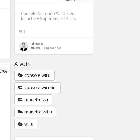
Console Nintendo Wii U 8 Go
blanche + Super Smash Bros.
3
simon
wii u blanche
A voir :
.70€
console wii u
console wii mini
manette wii
manette wii u
wii u