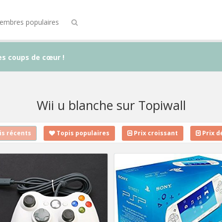
embres populaires
es coups de cœur !
Wii u blanche sur Topiwall
s récents
Topis populaires
Prix croissant
Prix d