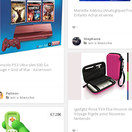
Manette Adibou (Analogique) Po
Enfants Achat et vente
1
Stephane
wii u blanche
nsole PS3 Ultra slim 500 Go
uge + God of War : Ascension
1
Pelinor
wii u blanche
igadgitz Rose EVA Étui Housse d
Voyage Rigide pour Nouveau
67.28€
Nintendo
1