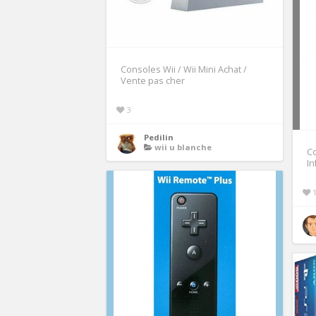
Consoles Wii / Wii Mini Achat /
Vente pas cher
3
Pedilin
wii u blanche
Co
In