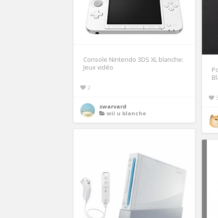
Console Nintendo 3DS XL blanche:
Jeux vidéo
Po
Bl
2
swarvard
wii u blanche