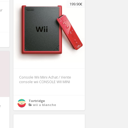
199.90€
ur
Console Wii Mini Achat / Vente
console wii CONSOLE WII MINI
Tortridge
wii u blanche
e