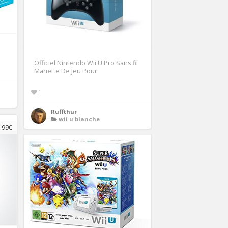
Officiel Nintendo Wii U Pro Sans fil
Manette De Jeu Pour
1
Ruffthur
wii u blanche
.99€