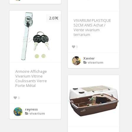
2.07€
VIVARIUM PLASTIQUE
52CM ANIS Achat /
Vente vivarium
terrarium
1
Xavier
vivarium
Armoire Affichage
Vivarium Vitrine
Coulissants Verre
Porte Métal
3
rayress
vivarium