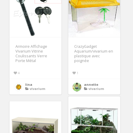
Armoire Affichage
CrazyGadget
Vivarium Vitrine
Aquarium/vivarium en
Coulissants Verre
plastique avec
Porte Métal
poignée
4
1
lina
annette
vivarium
vivarium