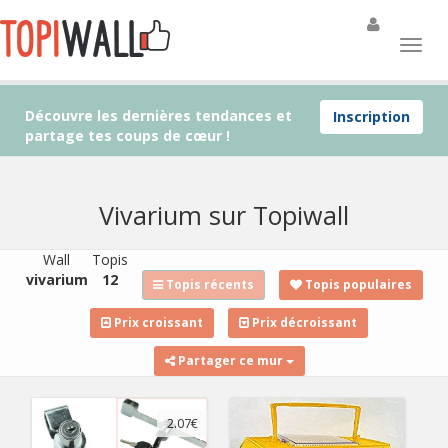
Découvre les dernières tendances et
Inscription
partage tes coups de cœur !
Vivarium sur Topiwall
Wall
Topis
vivarium
12
Topis récents
Topis populaires
Prix croissant
Prix décroissant
Partager ce mur
2.07€