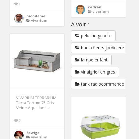
1
cadran
vivarium
nicodeme
vivarium
A voir :
peluche geante
bac a fleurs jardiniere
lampe enfant
vinaigrier en gres
tank radiocommande
VIVARIUM TERRARIUM
Terra Tortum 75 Gris
Veine Aquatlantis
2
Edwige
vivarium