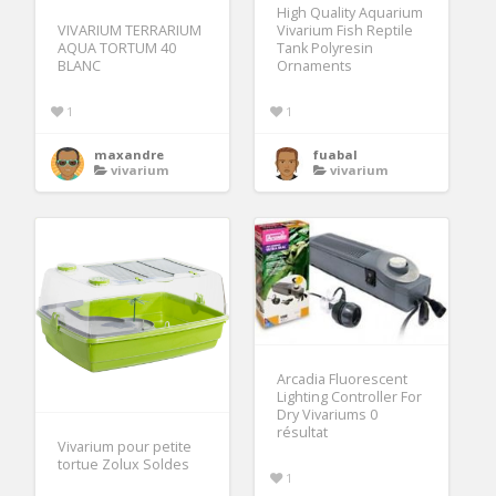
High Quality Aquarium
VIVARIUM TERRARIUM
Vivarium Fish Reptile
AQUA TORTUM 40
Tank Polyresin
BLANC
Ornaments
1
1
maxandre
fuabal
vivarium
vivarium
Arcadia Fluorescent
Lighting Controller For
Dry Vivariums 0
résultat
Vivarium pour petite
tortue Zolux Soldes
1