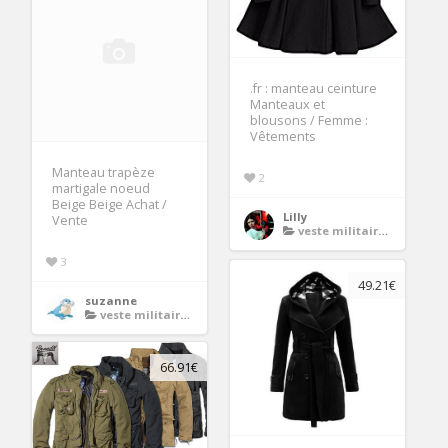
.fr : manteau ceinture
Manteaux et
blousons / Femme :
Vêtements
Manteau trapèze
2
martigale noeud
Beige Beige Achat /
Lilly
Vente
veste militaire femme
3
49.21€
suzanne
veste militaire femme
66.91€