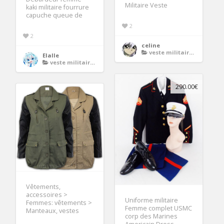
Militaire Veste
kaki militaire fourrure
capuche queue de
2
2
celine
veste militaire femme
Elalle
veste militaire femme
290.00€
Vêtements,
accessoires >
Uniforme militaire
Femmes: vêtements >
Femme complet USMC
Manteaux, vestes
corp des Marines