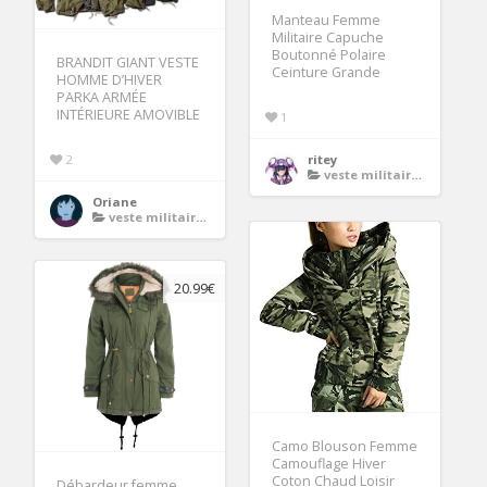
Manteau Femme
Militaire Capuche
Boutonné Polaire
BRANDIT GIANT VESTE
Ceinture Grande
HOMME D’HIVER
PARKA ARMÉE
INTÉRIEURE AMOVIBLE
1
2
ritey
veste militaire femme
Oriane
veste militaire femme
20.99€
Camo Blouson Femme
Camouflage Hiver
Coton Chaud Loisir
Débardeur femme