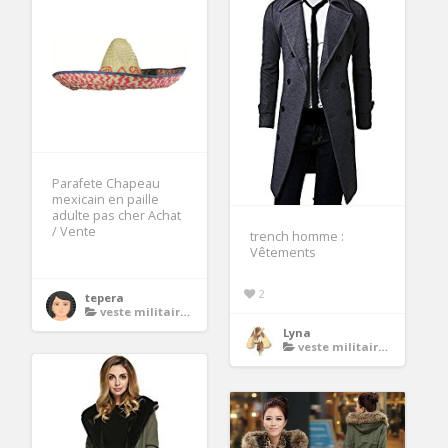
Parafete Chapeau
mexicain en paille
adulte pas cher Achat
/ Vente
trench homme :
Vêtements
2
tepera
veste militaire femme
Lyna
veste militaire femme