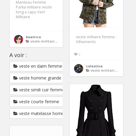
Manteau Femme
Parka militaire veste
long a capu Vert
Militaire
veste militaire femme :
beatrice
veste militaire femme
Vêtements
A voir :
2
veste en daim femme
celestine
veste militaire femme
veste homme grande taille
veste simili cuir femme
veste courte femme
veste matelasse homme