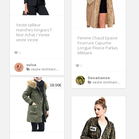
Veste tailleur
manches longues f
Noir Achat / Vente
Femme Chaud Epaise
veste Veste
Fourrure Capuche
Longue Fleece Parkas
Militaire
2
vulsa
1
veste militaire femme
Donatienne
veste militaire femme
38.99€