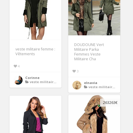
DOUDOUNE Vert
veste militaire femme :
Militaire Parka
Vêtements
Femmes Veste
Militaire Cha
4
3
Corinne
veste militaire femme
elnavia
veste militaire femme
263263€