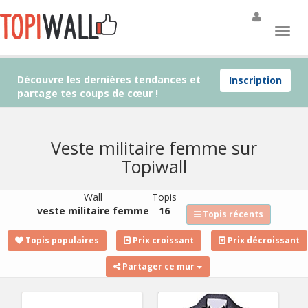
Découvre les dernières tendances et
Inscription
partage tes coups de cœur !
Veste militaire femme sur
Topiwall
Wall
Topis
veste militaire femme
16
Topis récents
Topis populaires
Prix croissant
Prix décroissant
Partager ce mur