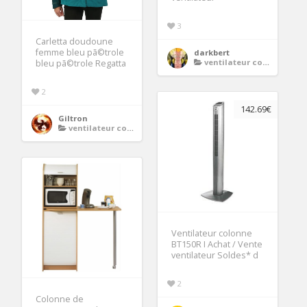
3
Carletta doudoune
femme bleu pã©trole
darkbert
ventilateur colonne
bleu pã©trole Regatta
2
142.69€
Giltron
ventilateur colonne
Ventilateur colonne
BT150R I Achat / Vente
ventilateur Soldes* d
2
Colonne de