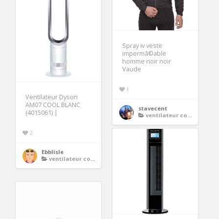
Spray iv veste
impermã©able
homme noir noir
Vaude
1
Ventilateur Dyson
AM07 COOL BLANC
stavecent
(4015061) |
ventilateur colonne
2
Ebblisle
ventilateur colonne