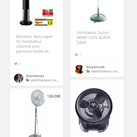
Ventilateur Dyson
Klarstein Skyscraper
AM06 COOL BLACK
3G Ventilateur
Table
colonne avec
panneau tactile et
2
3
boastcott
ventilateur colonne
Gornenas
ventilateur colonne
136.00€