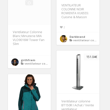
VENTILATEUR
COLONNE NOIR
ROWENTA VU6555:
Cuisine & Maison
2
Ventilateur Colonne
Blanc Minuterie MIA
Darkbrand
VLO9016W Tower Fan
ventilateur colonne
Slim
151.04€
girthfram
ventilateur colonne
Ventilateur colonne
BT150R I Achat / Vente
ventilateur