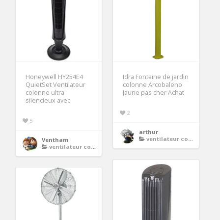
Honeywell HY254E4
Idra Fontaine de jardin
QuietSet Ventilateur
colonne Arcobaleno
colonne ultra
Jaune pas cher Achat
silencieux avec
2
5
arthur
ventilateur colonne
Ventham
ventilateur colonne