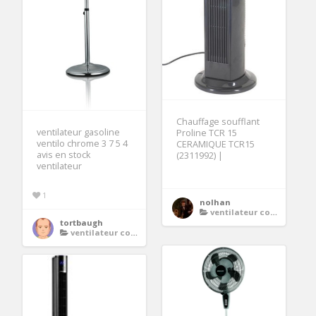
Chauffage soufflant
ventilateur gasoline
Proline TCR 15
ventilo chrome 3 7 5 4
CERAMIQUE TCR15
avis en stock
(2311992) |
ventilateur
1
nolhan
ventilateur colonne
tortbaugh
ventilateur colonne